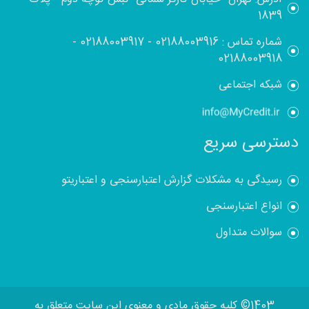
1839
شماره تماس :
02188003916
-
02188003917
-
02188003918
شبکه اجتماعی
دسترسی سریع
رسیدگی به مشکلات گزارش اعتبارسنجی و اعتباریتو
انواع اعتبارسنجی
سوالات متداول
1403© کلیه حقوق مادی و معنوی این سایت متعلق به