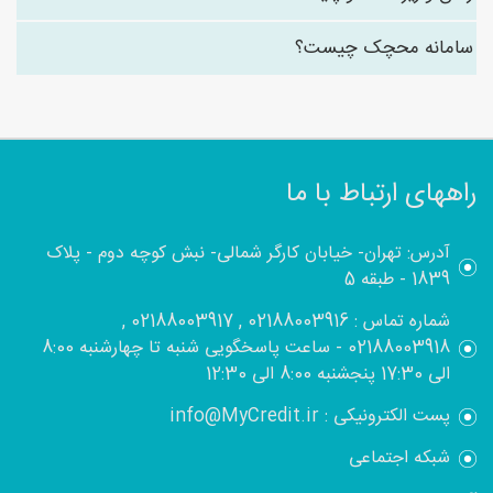
سامانه محچک چیست؟
راههای ارتباط با ما
آدرس: تهران- خیابان کارگر شمالی- نبش کوچه دوم - پلاک
1839 - طبقه 5
شماره تماس : 02188003916 , 02188003917 ,
02188003918 - ساعت پاسخگویی شنبه تا چهارشنبه 8:00
الی 17:30 پنجشنبه 8:00 الی 12:30
پست الکترونیکی : info@MyCredit.ir
شبکه اجتماعی