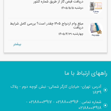
دریافت قبض گاز از طریق شماره کنتور
1405/5/5 دوشنبه
مبلغ وام ازدواج ۱۴۰۵ چقدر است؟ بررسی کامل شرایط
دریافت
1405/4/31 چهارشنبه
بيشتر
راههای ارتباط با ما
آدرس: تهران- خیابان کارگر شمالی- نبش کوچه دوم - پلاک
1839
شماره تماس :
02188003916
-
02188003917
-
02188003918