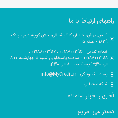
راههای ارتباط با ما
آدرس: تهران- خیابان کارگر شمالی- نبش کوچه دوم - پلاک
1839 - طبقه 5
شماره تماس : 02188003916 , 02188003917 ,
02188003918 - ساعت پاسخگویی شنبه تا چهارشنبه 8:00
الی 17:30 پنجشنبه 8:00 الی 12:30
پست الکترونیکی : info@MyCredit.ir
شبکه اجتماعی
آخرین اخبار سامانه
دسترسی سریع