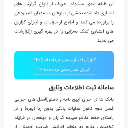
آن طبقه بندی ميشوند. هريک از انواع گزارش های
اعتباری ياد شده بخشی از نيازهای متصديان اعتباردهی
را برآورده می کنند و اطلاع از جزئيات و اجزای گزارش
های اعتباری کمک بسزايی را در بهره گيری ازگزارشات
می نمايد
گزارش اعتبارسنجی مردادماه 1405
گزارش اعتبار سنجی مردادماه 1405
سامانه ثبت اطلاعات وثایق
بانک ها در اجرای آیین نامه و دستورالعمل های اجرایی
فصل سوم قانون عملیات بانکی بدون ربا (بهره) و در
راستای حفظ منافع سپرده گذاران و ذینفعان در فرایند
تخصیص منابع به منظور افزایش ضریب اطمینان از