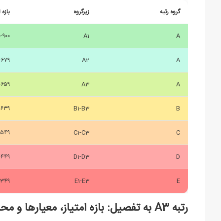
گروه رتبه
زیرگروه
بازه 
-۹۰۰
A1
A
-۶۷۹
A2
A
-۶۵۹
A3
A
-۶۳۹
B1-B3
B
-۵۴۹
C1-C3
C
-۴۴۹
D1-D3
D
-۳۴۹
E1-E3
E
رتبه A3 به تفصیل: بازه امتیاز، معیارها و محاسبه