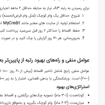
برای رسیدن به رتبه A3، نیاز به سابقه حداقل ۶ ماهه اعتباری دارید. راهنما:
شروع: حداقل یک وام کوچک (مثل وام قرض‌الحسنه) بگیرید و ۳ قسط اول را به‌موقع پ
استعلام اولیه: از سایت های معتبر مانند
MyCredit
اس
حفظ: اقساط را حداکثر ۲ روز قبل سررسید پرداخت کنید؛ بدهی‌های مالیاتی را تسویه نمایید.
به‌روزرسانی: هر ۳۰ روز گزارش را چک کنید و در صورت مغایرت، از طریق سامانه Mycreditاقدام کنید.
عوامل منفی و راه‌های بهبود رتبه از پایین‌تر به 3
(-۲۰۰) است. ورشکستگی یا بدهی قضایی، امتیاز را به زیر ۵۰۰ می‌برد.
استراتژی‌های بهبود
کوتاه‌مدت (۱-۳ ماه): تسویه چک‌های برگشتی و اقساط عقب‌افتاده.
میان‌مدت (۳-۶ ماه): وام کوچک بگیرید و به‌موقع بازپرداخت کنید؛ نسبت بدهی را زیر ۳۰% نگه دارید.