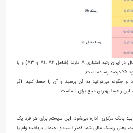
طبق آمار بانک مرکزی، بیش از ۲۰ درصد از افراد بالای ۱۸ سال در ایران رتبه اعتباری A دارند (شامل A1، A2 و A3) و با
ه A3 دقیقاً چه معنایی دارد و چگونه می‌توانید به آن برسید و آن را حفظ کنید. اگر
، این راهنما بهترین منبع برای شماست.
أیید بانک مرکزی اداره می‌شود. این سیستم برای هر فرد یک
دد بالاتر باشد، یعنی ریسک مالی شما کمتر است و احتمال دریافت وام یا