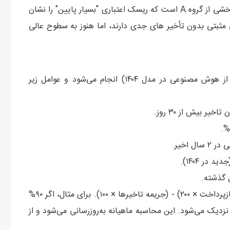
رتبه اعتباری A3 دقیقاً در بازه امتیاز ۶۴۰ تا ۶۵۹ قرار دارد و بخشی از گروه A است که ریسک اعتباری "بسیار پایین" را نشان
 مثبتی بدون تأخیر های جدی دارند، اما هنوز به سطوح عالی
محاسبه امتیاز بر اساس الگوریتم‌های پیشرفته (با استفاده از هوش مصنوعی در مدل ۱۴۰۴) انجام می‌شود و عوامل زیر
فرمول ساده‌شده: امتیاز = (نمره پایه ۵۰۰) + (ضریب مثبت بازپرداخت × ۲۰۰) - (جریمه تاخیرها × ۱۰۰). برای مثال، اگر ۹۰%
قساط‌تان به‌موقع پرداخت شده باشد، امتیاز پایه‌تان به ۶۵۰ نزدیک می‌شود. این محاسبه ماهیانه به‌روزرسانی می‌شود و از