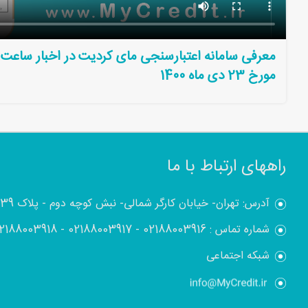
مورخ 23 دی ماه 1400
راههای ارتباط با ما
آدرس: تهران- خیابان کارگر شمالی- نبش کوچه دوم - پلاک 1839
شماره تماس :
02188003916
-
02188003917
-
2188003918
شبکه اجتماعی