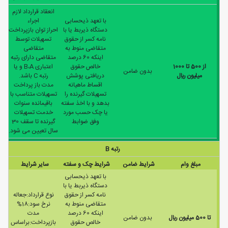
انعقاد قرارداد لازم
با تعهد ذیحسابی
اجراء
دستگاه ذیربط یا با
احراز توان بازپرداخت
نامه کسر از حقوق
تسهیلات توسط
متقاضی منوط به
متقاضی
اینکه 60 درصد
متقاضی دارای رتبه
از 500 تا 1000
خالص حقوق
اعتباری B،A و یا
بدون ضامن
ميليون ريال
دریافتی پوشش
رتبه C باشد.
اقساط ماهیانه
مدت باز پرداخت
تسهیلات گیرنده را
تسهیلات متناسب با
بدهد و با اخذ سفته
باقیمانده سنوات
یا چک حسب مورد
خدمت تسهیلات
وفق ضوابط
گیرنده تا سقف 30
سال تعیین می شود.
رتبه B
مبلغ وام
شرایط ضامن
شرایط چک و سفته
سایر شرایط
با تعهد ذیحسابی
دستگاه ذیربط یا با
نامه کسر از حقوق
نوع قرارداد:جعاله
متقاضی منوط به
نرخ سود:18%
اینکه 60 درصد
مدت
تا 500 ميليون ريال
بدون ضامن
خالص حقوق
بازپرداخت:براساس