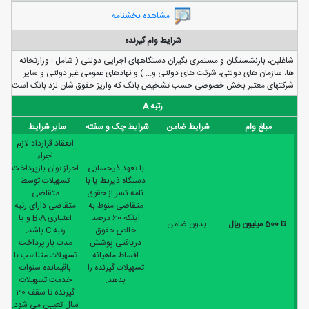
مشاهده بخشنامه
شرایط وام گیرنده
شاغلين، بازنشستگان و مستمری بگيران دستگاههای اجرايی دولتی ( شامل : وزارتخانه
ها، سازمان های دولتی، شرکت های دولتی و... ) و نهادهای عمومی غير دولتی و ساير
شرکتهای معتبر بخش خصوصی حسب تشخيص بانک که واريز حقوق شان نزد بانک است
رتبه A
مبلغ وام
شرایط ضامن
شرایط چک و سفته
سایر شرایط
انعقاد قرارداد لازم
اجراء
با تعهد ذیحسابی
احراز توان بازپرداخت
دستگاه ذیربط یا با
تسهیلات توسط
نامه کسر از حقوق
متقاضی
متقاضی منوط به
متقاضی دارای رتبه
اینکه 60 درصد
اعتباری B،A و یا
تا 500 ميليون ريال
بدون ضامن
خالص حقوق
رتبه C باشد.
دریافتی پوشش
مدت باز پرداخت
اقساط ماهیانه
تسهیلات متناسب با
تسهیلات گیرنده را
باقیمانده سنوات
بدهد.
خدمت تسهیلات
گیرنده تا سقف 30
سال تعیین می شود.