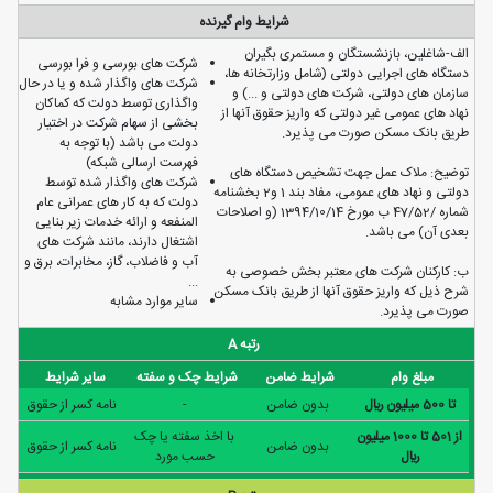
شرایط وام گیرنده
الف-شاغلین، بازنشستگان و مستمری بگیران
شرکت های بورسی و فرا بورسی
دستگاه های اجرایی دولتی (شامل وزارتخانه ها،
شرکت های واگذار شده و یا در حال
سازمان های دولتی، شرکت های دولتی و ...) و
واگذاری توسط دولت که کماکان
نهاد های عمومی غیر دولتی که واریز حقوق آنها از
بخشی از سهام شرکت در اختیار
طریق بانک مسکن صورت می پذیرد.
دولت می باشد (با توجه به
فهرست ارسالی شبکه)
توضیح: ملاک عمل جهت تشخیص دستگاه های
شرکت های واگذار شده توسط
دولتی و نهاد های عمومی، مفاد بند 1 و2 بخشنامه
دولت که به کار های عمرانی عام
شماره /47/52 ب مورخ 1394/10/14 (و اصلاحات
المنفعه و ارائه خدمات زیر بنایی
بعدی آن) می باشد.
اشتغال دارند، مانند شرکت های
آب و فاضلاب، گاز، مخابرات، برق و
ب: کارکنان شرکت های معتبر بخش خصوصی به
...
شرح ذیل که واریز حقوق آنها از طریق بانک مسکن
سایر موارد مشابه
صورت می پذیرد.
رتبه A
مبلغ وام
شرایط ضامن
شرایط چک و سفته
سایر شرایط
تا 500 ميليون ريال
بدون ضامن
-
نامه كسر از حقوق
از 501 تا 1000 ميليون
با اخذ سفته يا چک
بدون ضامن
نامه كسر از حقوق
ريال
حسب مورد