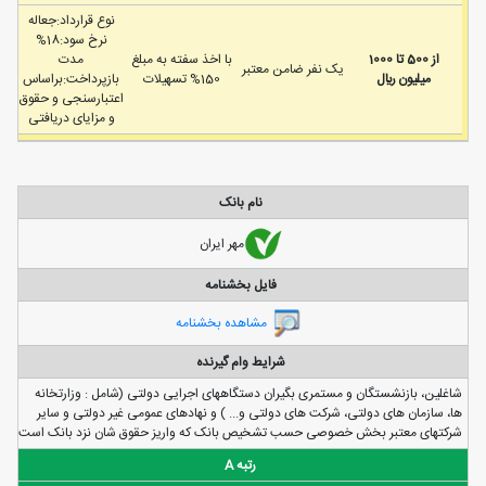
نوع قرارداد:جعاله
نرخ سود:18%
از 500 تا 1000
با اخذ سفته به مبلغ
مدت
يک نفر ضامن معتبر
ميليون ريال
150% تسهیلات
بازپرداخت:براساس
اعتبارسنجی و حقوق
و مزایای دریافتی
نام بانک
مهر ایران
فایل بخشنامه
مشاهده بخشنامه
شرایط وام گیرنده
شاغلين، بازنشستگان و مستمری بگيران دستگاههای اجرايی دولتی (شامل : وزارتخانه
ها، سازمان های دولتی، شرکت های دولتی و... ) و نهادهای عمومی غير دولتی و ساير
شرکتهای معتبر بخش خصوصی حسب تشخيص بانک که واريز حقوق شان نزد بانک است
رتبه A