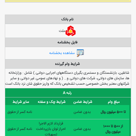
نام بانک
ملت
فایل بخشنامه
مشاهده بخشنامه
شرایط وام گیرنده
شاغلين، بازنشستگان و مستمری بگيران دستگاههای اجرايی دولتی ) شامل : وزارتخانه
ها، سازمان های دولتی، شرکت های دولتی و... ( و نهادهای عمومی غير دولتی و ساير
شرکتهای معتبر بخش خصوصی حسب تشخيص بانک که واريز حقوق شان نزد بانک است
رتبه A
مبلغ وام
شرایط ضامن
شرایط چک و سفته
سایر شرایط
تا 500 ميليون ريال
بدون ضامن
نامه كسر از حقوق
قرارداد لازم الاجرا
از 500 تا 1000
بدون ضامن
احراز توان بازپرداخت
نامه كسر از حقوق
ميليون ريال
تسهیلات