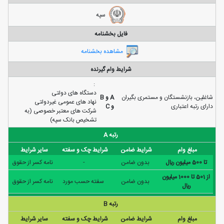
سپه
فایل بخشنامه
مشاهده بخشنامه
شرایط وام گیرنده
:
دستگاه های دولتی
شاغلین، بازنشستگان و مستمری بگیران
A و B
نهاد های عمومی غیردولتی
دارای رتبه اعتباری
و C
شرکت های معتبر خصوصی (به
تشخیص بانک سپه)
رتبه A
مبلغ وام
شرایط ضامن
شرایط چک و سفته
سایر شرایط
تا 500 ميليون ريال
بدون ضامن
-
نامه كسر از حقوق
از 501 تا 1000 ميليون
بدون ضامن
سفته حسب مورد
نامه كسر از حقوق
ريال
رتبه B
مبلغ وام
شرایط ضامن
شرایط چک و سفته
سایر شرایط