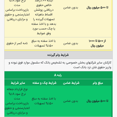
اینکه 60 درصد
نرخ سود:18%
خالص حقوق
مدت
تا 500 ميليون ريال
بدون ضامن
دریافتی پوشش
بازپرداخت:براساس
اقساط ماهیانه
اعتبارسنجی و حقوق
تسهیلات گیرنده را
و مزایای دریافتی
بدهد و با اخذ سفته
یا چک حسب مورد
وفق ضوابط
از 500 تا 1000
با اخذ سفته به مبلغ
بدون ضامن
نامه كسر از حقوق
ميليون ريال
150% تسهیلات
شرایط وام گیرنده
کارکنان ساير شرکتهای بخش خصوصی به تشخيص بانک که مشمول موارد فوق نبوده و
واريز حقوق شان نزد بانک است
رتبه A
مبلغ وام
شرایط ضامن
شرایط چک و سفته
سایر شرایط
نوع قرارداد:جعاله
نرخ سود:18%
با اخذ سفته به مبلغ
مدت
تا 500 ميليون ريال
بدون ضامن
150% تسهیلات
بازپرداخت:براساس
اعتبارسنجی و حقوق
و مزایای دریافتی