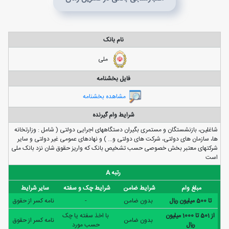
نام بانک
ملی
فایل بخشنامه
مشاهده بخشنامه
شرایط وام گیرنده
شاغلين، بازنشستگان و مستمری بگيران دستگاههای اجرايی دولتی ( شامل : وزارتخانه
ها، سازمان های دولتی، شرکت های دولتی و... ) و نهادهای عمومی غير دولتی و ساير
شرکتهای معتبر بخش خصوصی حسب تشخيص بانک که واريز حقوق شان نزد بانک ملی
است
رتبه A
مبلغ وام
شرایط ضامن
شرایط چک و سفته
سایر شرایط
تا 500 ميليون ريال
بدون ضامن
-
نامه كسر از حقوق
از 501 تا 1000 ميليون
با اخذ سفته يا چک
بدون ضامن
نامه كسر از حقوق
ريال
حسب مورد