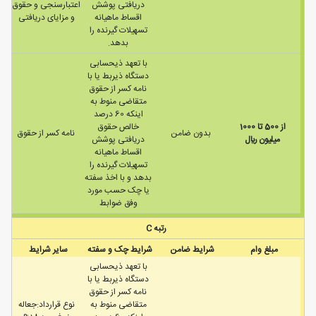
دریافتی پوشش
اعتبارسنجی و حقوق
اقساط ماهیانه
و مزایای دریافتی
تسهیلات گیرنده را
بدهد.
با تعهد ذیحسابی
دستگاه ذیربط یا با
نامه کسر از حقوق
متقاضی منوط به
اینکه 60 درصد
از 500 تا 1000
خالص حقوق
بدون ضامن
نامه كسر از حقوق
ميليون ريال
دریافتی پوشش
اقساط ماهیانه
تسهیلات گیرنده را
بدهد و با اخذ سفته
یا چک حسب مورد
وفق ضوابط
رتبه C
مبلغ وام
شرایط ضامن
شرایط چک و سفته
سایر شرایط
با تعهد ذیحسابی
دستگاه ذیربط یا با
نامه کسر از حقوق
متقاضی منوط به
نوع قرارداد:جعاله