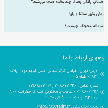
حساب بانکی بعد از چند وقت حذف می‌شود؟
زمان واریز ساتنا و پایا
سامانه محچک چیست؟
راههای ارتباط با ما
آدرس: تهران- خیابان کارگر شمالی- نبش کوچه دوم - پلاک
1839 - طبقه 5
شماره تماس : 02188003916 , 02188003917 ,
02188003918 - ساعت پاسخگویی شنبه تا چهارشنبه 8:00
الی 17:30 پنجشنبه 8:00 الی 12:30
پست الکترونیکی : info@MyCredit.ir