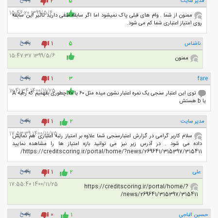
پاسخ
مدیر سایت
5
2
1399/5/6 15:46:20
ممنون از شما . وام های قبلی پاک نمیشود اما اگر سابقه منفی دارید تاثیر این سابقه
روی امتیاز اعتباری شما کم می شود.
پاسخ
ناشناس
5
1
1399/5/6 15:47:37
ممنون
پاسخ
1
3
fare
1400/11/25 12:41:34
توی این اعتبار سنجی یک نمره اعتبار نشون میده مثل ۶۰ یا ۷۰ چطوری بفهمیم که رطبه A
یا b هستش
پاسخ
مدیر سایت
2
1
1400/11/25 17:53:39
سلام کاربر گرامی در گزارش اعتبارسنجی شما علاوه بر امتیاز رتبه اعتباری هم نمایش
داده می شود . در آدرس زیر نیز می توانید بازه امتیاز ها را مشاهده نمایید
https://creditscoring.ir/portal/home/?news/269641/315397/315411/
پاسخ
علی
2
1
1400/11/25 17:55:40
https://creditscoring.ir/portal/home/?
news/269641/315397/315411/
پاسخ
حسین الباجی
1
0