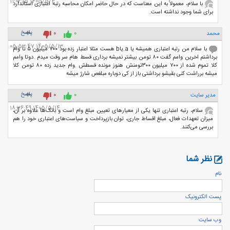
1405/5/4 11:02:15
با سلام، معمولاً به این معناست که در حال حاضر امکان محاسبه رتبه اعتباری استاندارد
برای شما وجود نداشته است.
پاسخ
محمد
0
0
1405/5/13 05:53:47
با سلام من رتبه اعتباری همیشه یا a.یاb هست مثلا اعتبار زده بود ۷۰۰ میلیون ۵ تا وام
برداشتم اخرین وامم گفت ۸۰ تومن بیشتر نمیشه برداری قسط هام سر وقت میدم .دوتا وامم
کلا تموم شده از ۷۰۰ میلیون ۳۰۰تومنش هنوز مونده قسطش .وام جدید زده ۸۰ تومن کلا
میشه برراشت کنی بقیشو برداشتی باز از کی دوباره مبلغص شارژ میشه
پاسخ
مدیر سایت
0
0
1405/5/14 18:36:49
سلام، رتبه اعتباری تنها یکی از معیارهای تعیین مبلغ وام است و بانک‌ها علاوه بر آن،
میزان تعهدات فعال، مبلغ اقساط جاری، توان بازپرداخت و سیاست‌های اعتباری خود را هم
بررسی می‌کنند.
نظر شما
نام
پست الكترونيک
وب سایت