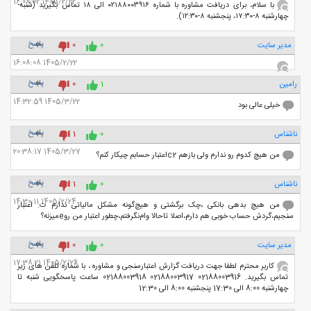
1405/2/22 16:08:02
با سلام، برای دریافت مشاوره با شماره ۰۲۱۸۸۰۰۳۹۱۶ الی ۱۸ تماس بگیرید (شنبه-
چهارشنبه ۸-۱۷:۳۰، پنجشنبه ۸-۱۲:۳۰).
پاسخ
مدیر سایت
0
0
1405/2/22 16:08:08
پاسخ
رامین
1
0
1405/3/22 14:32:59
خیلی عالی بود
پاسخ
ناشناس
0
1
1405/3/27 20:38:17
من هیچ کدوم رو ندارم ولی بازهم c2اعتبار حسابم چیکار کنم؟
پاسخ
ناشناس
0
1
1405/2/24 14:30:11
من هیچ بدهی بانکی ،چک برگشتی و هیچ‌گونه مشکل مالیاتی ندارم ت. اعتبار
سنجیم،گردش حساب خوبی هم دارم،اصلا تاحالا وام‌نگرفتم،چطور اعتبار من روeمیزنه؟
پاسخ
مدیر سایت
0
0
1405/2/26 17:38:21
کاربر محترم لطفا جهت دریافت گزارش اعتبارسنجی و مشاوره ، با شماره تلفن های زیر
تماس بگیرید. 02188003916 02188003917 02188003918 ساعت پاسخگویی شنبه تا
چهارشنبه 8:00 الی 17:30 پنجشنبه 8:00 الی 12:30