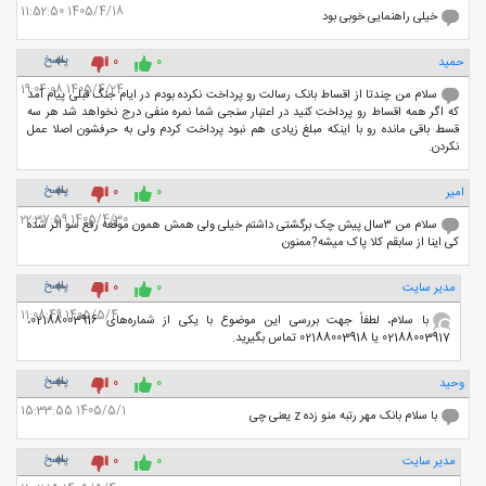
1405/4/18 11:52:50
خیلی راهنمایی خوبی بود
پاسخ
حمید
0
0
1405/4/24 19:04:08
سلام من چندتا از اقساط بانک رسالت رو پرداخت نکرده بودم در ایام جنگ قبلی پیام آمد
که اگر همه اقساط رو پرداخت کنید در اعتبار سنجی شما نمره منفی درج نخواهد شد هر سه
قسط باقی مانده رو با اینکه مبلغ زیادی هم نبود پرداخت کردم ولی به حرفشون اصلا عمل
نکردن.
پاسخ
امیر
0
0
1405/4/30 22:37:59
سلام من ۳سال پیش چک برگشتی داشتم خیلی ولی همش همون موقعه رفع سو اثر شده
کی اینا از سابقم کلا پاک میشه?ممنون
پاسخ
مدیر سایت
0
0
1405/5/4 11:08:49
با سلام، لطفاً جهت بررسی این موضوع با یکی از شماره‌های 02188003916،
02188003917 یا 02188003918 تماس بگیرید.
پاسخ
وحید
0
0
1405/5/1 15:33:55
با سلام بانک مهر رتبه منو زده z یعنی چی
پاسخ
مدیر سایت
0
0