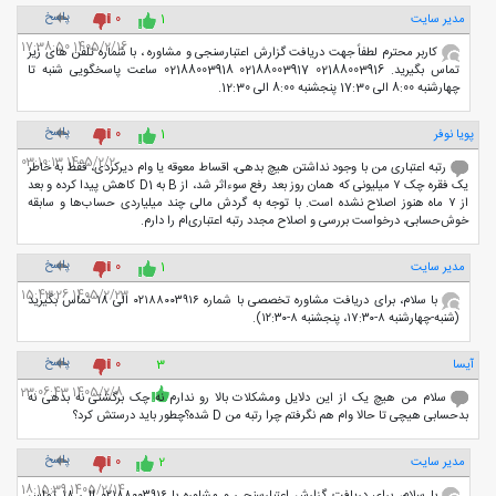
پاسخ
مدیر سایت
1
0
1405/2/16 17:38:50
کاربر محترم لطفاً جهت دریافت گزارش اعتبارسنجی و مشاوره ، با شماره تلفن های زیر
تماس بگیرید. 02188003916 02188003917 02188003918 ساعت پاسخگویی شنبه تا
چهارشنبه 8:00 الی 17:30 پنجشنبه 8:00 الی 12:30.
پاسخ
پویا نوفر
1
0
1405/2/2 03:10:13
رتبه اعتباری من با وجود نداشتن هیچ بدهی، اقساط معوقه یا وام دیرکردی، فقط به خاطر
یک فقره چک ۷ میلیونی که همان روز بعد رفع سوءاثر شد، از B به D1 کاهش پیدا کرده و بعد
از ۷ ماه هنوز اصلاح نشده است. با توجه به گردش مالی چند میلیاردی حساب‌ها و سابقه
خوش‌حسابی، درخواست بررسی و اصلاح مجدد رتبه اعتباری‌ام را دارم.
پاسخ
مدیر سایت
1
0
1405/2/23 15:43:26
با سلام، برای دریافت مشاوره تخصصی با شماره ۰۲۱۸۸۰۰۳۹۱۶ الی ۱۸ تماس بگیرید
(شنبه-چهارشنبه ۸-۱۷:۳۰، پنجشنبه ۸-۱۲:۳۰).
پاسخ
آیسا
3
0
1405/2/8 23:06:43
سلام من هیچ یک از این دلایل ومشکلات بالا رو ندارم نه چک برگشتی نه بدهی نه
بدحسابی هیچی تا حالا وام هم نگرفتم چرا رتبه من D شده؟چطور باید درستش کرد؟
پاسخ
مدیر سایت
2
0
1405/2/14 18:15:39