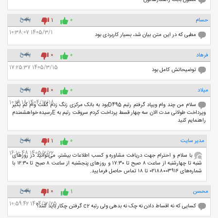
ممنون بابت راهکارهاتون
پاسخ
حسام
0
1
1405/3/1 10:38:07
مطبی که در این متن بیان شد، بسیار کاربردی بود
پاسخ
فرهاد
0
0
1405/3/15 17:25:37
توضیحاتش کامل بود
پاسخ
میلاد
0
0
1404/12/18 10:29:18
سلام من چند وام ویپاد گرفتم رتبم D495بود به بانک مرکزی زنگ زدم گقت وام کم بگیر
وپرداخت طولانی مدت الان سه چهار قسط پرداخت کردم سروقت رتبم به Eرسیده خواهشمندم
راهنمایم کنید
پاسخ
مدیر سایت
0
1
1405/2/22 16:10:48
با سلام و احترام جهت دریافت مشاوره و کسب اطلاعات بیشتر، می‌توانید در روزهای
شنبه تا چهارشنبه از ساعت ۸ صبح تا ۱۷:۳۰ و روزهای پنجشنبه از ساعت ۸ صبح تا ۱۲:۳۰ با
شماره‌های ۰۲۱۸۸۰۰۳۹۱۶ تا ۱۸ تماس حاصل فرمایید.
پاسخ
محسن
1
0
1404/12/25 10:59:42
کسایی که نه اقساط دادن نه چک نه بدهی ولی رتبه c2 گرفتن چکار باید کنند؟