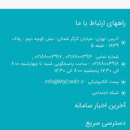
راههای ارتباط با ما
آدرس: تهران- خیابان کارگر شمالی- نبش کوچه دوم - پلاک
1839 - طبقه 5
شماره تماس : 02188003916 , 02188003917 ,
02188003918 - ساعت پاسخگویی شنبه تا چهارشنبه 8:00
الی 17:30 پنجشنبه 8:00 الی 12:30
پست الکترونیکی : info@MyCredit.ir
شبکه اجتماعی
آخرین اخبار سامانه
دسترسی سریع