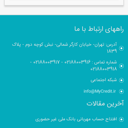
راههای ارتباط با ما
آدرس: تهران- خیابان کارگر شمالی- نبش کوچه دوم - پلاک
1839
شماره تماس :
02188003916
-
02188003917
-
02188003918
شبکه اجتماعی
آخرین مقالات
افتتاح حساب مهربانی بانک ملی غیر حضوری