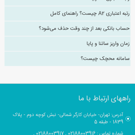
رتبه اعتباری A2 چیست؟ راهنمای کامل
حساب بانکی بعد از چند وقت حذف می‌شود؟
زمان واریز ساتنا و پایا
سامانه محچک چیست؟
راههای ارتباط با ما
آدرس: تهران- خیابان کارگر شمالی- نبش کوچه دوم - پلاک
1839 - طبقه 5
شماره تماس : 02188003916 , 02188003917 ,