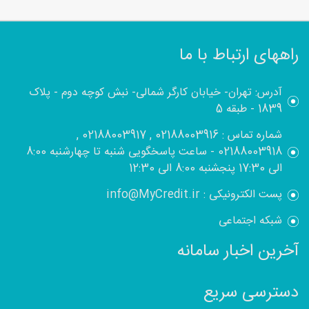
راههای ارتباط با ما
آدرس: تهران- خیابان کارگر شمالی- نبش کوچه دوم - پلاک
1839 - طبقه 5
شماره تماس : 02188003916 , 02188003917 ,
02188003918 - ساعت پاسخگویی شنبه تا چهارشنبه 8:00
الی 17:30 پنجشنبه 8:00 الی 12:30
پست الکترونیکی : info@MyCredit.ir
شبکه اجتماعی
آخرین اخبار سامانه
دسترسی سریع