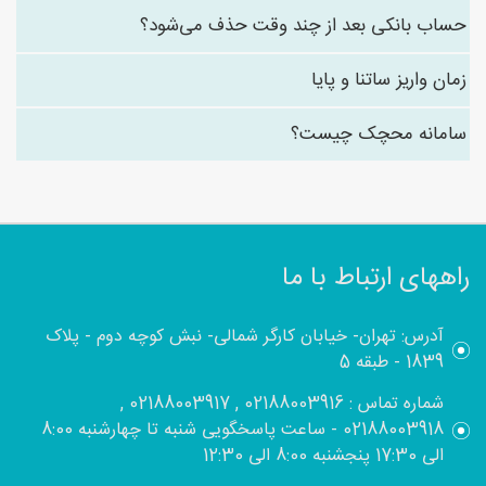
حساب بانکی بعد از چند وقت حذف می‌شود؟
زمان واریز ساتنا و پایا
سامانه محچک چیست؟
راههای ارتباط با ما
آدرس: تهران- خیابان کارگر شمالی- نبش کوچه دوم - پلاک
1839 - طبقه 5
شماره تماس : 02188003916 , 02188003917 ,
02188003918 - ساعت پاسخگویی شنبه تا چهارشنبه 8:00
الی 17:30 پنجشنبه 8:00 الی 12:30