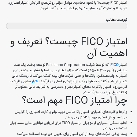
امتیاز FICO چیست؟ با نحوه محاسبه، عوامل مؤثر، روش‌های افزایش امتیاز اعتباری،
کاربردها و تفاوت آن با سایر مدل‌های اعتبارسنجی آشنا شوید.
فهرست مطالب
امتیاز FICO چیست؟ تعریف و
اهمیت آن
امتیاز
FICO
، که توسط شرکت Fair Isaac Corporation توسعه یافته، یک عدد
سه‌رقمی (بین 300 تا 850) است که میزان اعتبار مالی شما را نشان می‌دهد. این
امتیاز به وام‌دهندگان، بانک‌ها و حتی شرکت‌های بیمه کمک می‌کند تا ریسک مالی
شما را ارزیابی کنند و به‌عنوان یکی از ابزارهای اصلی در فرآیند
اعتبار سنجی
افراد به
کار می‌رود. امتیاز بالاتر به معنای اعتبار بهتر و دسترسی به شرایط مالی مطلوب‌تر
(مانند نرخ بهره پایین‌تر) است.
چرا امتیاز FICO مهم است؟
وام‌ها و کارت‌های اعتباری: امتیاز بالا شانس تایید وام یا کارت اعتباری را افزایش
می‌دهد و هزینه‌های بهره را کاهش می‌دهد.
اجاره مسکن: بسیاری از موجران از امتیاز FICO برای ارزیابی توانایی مالی مستاجران
استفاده می‌کنند.
بیمه: برخی شرکت‌های بیمه از این امتیاز برای تعیین حق بیمه استفاده می‌کنند.