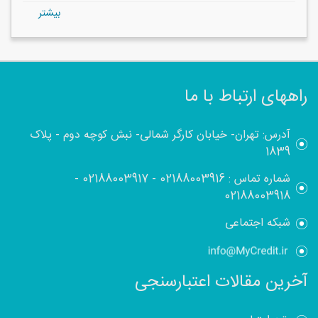
بيشتر
راههای ارتباط با ما
آدرس: تهران- خیابان کارگر شمالی- نبش کوچه دوم - پلاک
1839
شماره تماس :
02188003916
-
02188003917
-
02188003918
شبکه اجتماعی
آخرین مقالات اعتبارسنجی