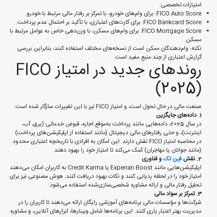
امتیازات تخصصی:
FICO Auto Score: برای وام‌های خودرو، با تمرکز بر رفتار مالی مرتبط با خودرو.
FICO Bankcard Score: برای کارت‌های اعتباری، با تأکید بر احتمال عدم پرداخت.
FICO Mortgage Score: برای وام‌های مسکن، با وزن‌دهی خاص به عوامل مرتبط با
مسکن.
نکته: وام‌دهندگان ممکن است از نسخه‌های مختلف استفاده کنند، بنابراین بررسی
گزارش اعتباری از چند منبع مفید است.
روندهای جدید در امتیاز FICO
(2025)
صنعت مالی در حال تحول است، و امتیاز FICO نیز با این تغییرات سازگار شده است:
1. داده‌های جایگزین
در سال 2025، داده‌هایی مانند پرداخت به‌موقع اجاره، قبوض خدماتی (برق، آب،
اینترنت)، و حتی رفتارهای مالی دیجیتال (مانند استفاده از اپلیکیشن‌های پرداخت)
در محاسبه امتیاز FICO نقش دارند. این امکان به افرادی با تاریخچه اعتباری محدود
(مانند جوانان یا مهاجران) کمک می‌کند تا امتیاز خود را بهبود دهند.
2. نقش
فین‌ تک
و فناوری
اپلیکیشن‌هایی مانند Experian Boost یا Credit Karma به کاربران امکان می‌دهند
امتیاز خود را در لحظه ردیابی کنند و نکات بهبود دریافت کنند. هوش مصنوعی نیز برای
تحلیل رفتار مالی و ارائه مشاوره شخصی‌سازی‌شده استفاده می‌شود.
3. تمرکز بر سواد مالی
شرکت‌ها و مؤسسات مالی برنامه‌های آموزشی رایگان ارائه می‌دهند تا کاربران را در
مدیریت بهتر اعتبار یاری کنند. این برنامه‌ها شامل وبینارها، ابزارهای آنلاین، و مشاوره