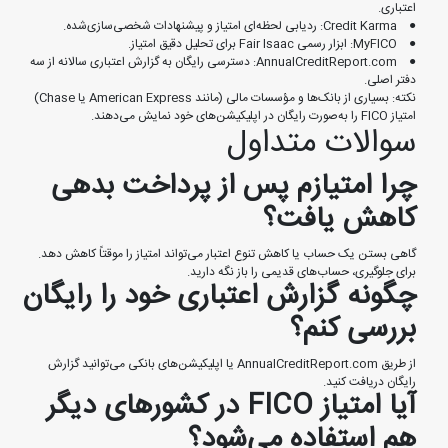
اعتباری.
● Credit Karma: ردیابی لحظه‌ای امتیاز و پیشنهادات شخصی‌سازی‌شده.
● MyFICO: ابزار رسمی Fair Isaac برای تحلیل دقیق امتیاز.
● AnnualCreditReport.com: دسترسی رایگان به گزارش اعتباری سالانه از سه
دفتر اصلی.
نکته: بسیاری از بانک‌ها و مؤسسات مالی (مانند American Express یا Chase)
امتیاز FICO را به‌صورت رایگان در اپلیکیشن‌های خود نمایش می‌دهند.
سوالات متداول
چرا امتیازم پس از پرداخت بدهی
کاهش یافت؟
گاهی بستن یک حساب یا کاهش تنوع اعتبار می‌تواند امتیاز را موقتاً کاهش دهد.
برای جلوگیری، حساب‌های قدیمی را باز نگه دارید.
چگونه گزارش اعتباری خود را رایگان
بررسی کنم؟
از طریق AnnualCreditReport.com یا اپلیکیشن‌های بانکی می‌توانید گزارش
رایگان دریافت کنید.
آیا امتیاز FICO در کشورهای دیگر
هم استفاده می‌شود؟