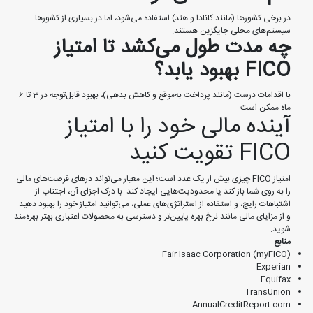
در برخی کشورها (مانند کانادا و هند) استفاده می‌شود، اما در بسیاری از کشورها
سیستم‌های محلی جایگزین هستند.
چه مدت طول می‌کشد تا امتیاز
FICO بهبود یابد؟
با اقدامات درست (مانند پرداخت به‌موقع و کاهش بدهی)، بهبود قابل‌توجه در 3 تا 6
ماه ممکن است.
آینده مالی خود را با امتیاز
FICO تقویت کنید
امتیاز FICO چیزی بیش از یک عدد است؛ این معیار می‌تواند درهای فرصت‌های مالی
را به روی شما باز کند یا محدودیت‌هایی ایجاد کند. با درک اجزای آن، اجتناب از
اشتباهات رایج، و استفاده از استراتژی‌های عملی، می‌توانید امتیاز خود را بهبود دهید
و از مزایای مالی مانند نرخ بهره پایین‌تر و دسترسی به محصولات اعتباری بهتر بهره‌مند
شوید.
منابع
Fair Isaac Corporation (myFICO)
Experian
Equifax
TransUnion
AnnualCreditReport.com