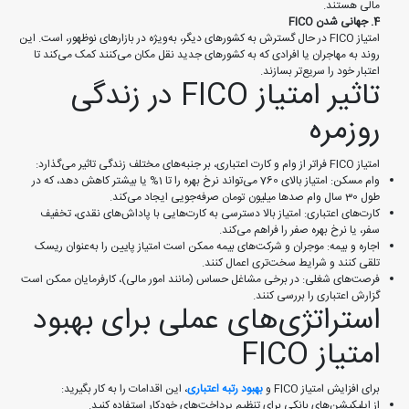
مالی هستند.
4. جهانی شدن FICO
امتیاز FICO در حال گسترش به کشورهای دیگر، به‌ویژه در بازارهای نوظهور، است. این
روند به مهاجران یا افرادی که به کشورهای جدید نقل مکان می‌کنند کمک می‌کند تا
اعتبار خود را سریع‌تر بسازند.
تاثیر امتیاز FICO در زندگی
روزمره
امتیاز FICO فراتر از وام و کارت اعتباری، بر جنبه‌های مختلف زندگی تاثیر می‌گذارد:
وام مسکن: امتیاز بالای 760 می‌تواند نرخ بهره را تا 1% یا بیشتر کاهش دهد، که در
طول 30 سال وام صدها میلیون تومان صرفه‌جویی ایجاد می‌کند.
کارت‌های اعتباری: امتیاز بالا دسترسی به کارت‌هایی با پاداش‌های نقدی، تخفیف
سفر، یا نرخ بهره صفر را فراهم می‌کند.
اجاره و بیمه: موجران و شرکت‌های بیمه ممکن است امتیاز پایین را به‌عنوان ریسک
تلقی کنند و شرایط سخت‌تری اعمال کنند.
فرصت‌های شغلی: در برخی مشاغل حساس (مانند امور مالی)، کارفرمایان ممکن است
گزارش اعتباری را بررسی کنند.
استراتژی‌های عملی برای بهبود
امتیاز FICO
برای افزایش امتیاز FICO و
بهبود رتبه اعتباری
، این اقدامات را به کار بگیرید:
از اپلیکیشن‌های بانکی برای تنظیم پرداخت‌های خودکار استفاده کنید.