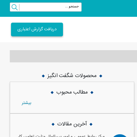
دریافت گزارش اعتباری
محصولات شگفت انگیز
vious
Next
مطالب محبوب
بيشتر
آخرین مقالات
مرکز روابط عمومی و امور بین‌الملل وزارت تعاون، کار