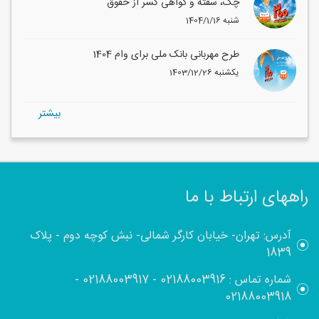
چک، سفته و گواهی کسر از حقوق
1404/1/16 شنبه
طرح مهربانی بانک ملی برای وام 1404
1403/12/26 یکشنبه
بيشتر
راههای ارتباط با ما
آدرس: تهران- خیابان کارگر شمالی- نبش کوچه دوم - پلاک
1839
شماره تماس :
02188003916
-
02188003917
-
02188003918