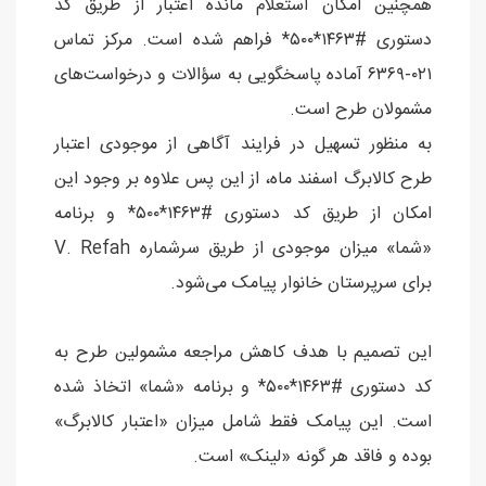
همچنین امکان استعلام مانده اعتبار از طریق کد
دستوری #۱۴۶۳*۵۰۰* فراهم شده است. مرکز تماس
۰۲۱-۶۳۶۹ آماده پاسخگویی به سؤالات و درخواست‌های
مشمولان طرح است.
به منظور تسهیل در فرایند آگاهی از موجودی اعتبار
طرح کالابرگ اسفند ماه، از این پس علاوه بر وجود این
امکان از طریق کد دستوری #۱۴۶۳*۵۰۰* و برنامه
«شما» میزان موجودی از طریق سرشماره V. Refah
برای سرپرستان خانوار پیامک می‌شود.
این تصمیم با هدف کاهش مراجعه مشمولین طرح به
کد دستوری #۱۴۶۳*۵۰۰* و برنامه «شما» اتخاذ شده
است. این پیامک فقط شامل میزان «اعتبار کالابرگ»
بوده و فاقد هر گونه «لینک» است.