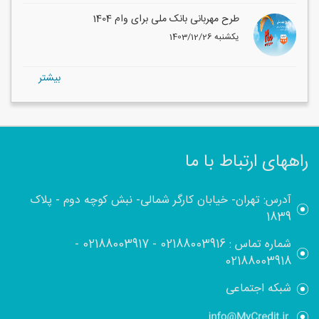
طرح مهربانی بانک ملی برای وام 1404
1403/12/26 یکشنبه
بيشتر
راههای ارتباط با ما
آدرس: تهران- خیابان کارگر شمالی- نبش کوچه دوم - پلاک
1839
شماره تماس :
02188003916
-
02188003917
-
02188003918
شبکه اجتماعی