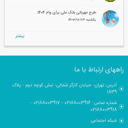
طرح مهربانی بانک ملی برای وام 1404
1403/12/26 یکشنبه
بيشتر
راههای ارتباط با ما
آدرس: تهران- خیابان کارگر شمالی- نبش کوچه دوم - پلاک
1839
شماره تماس :
02188003916
-
02188003917
-
02188003918
شبکه اجتماعی