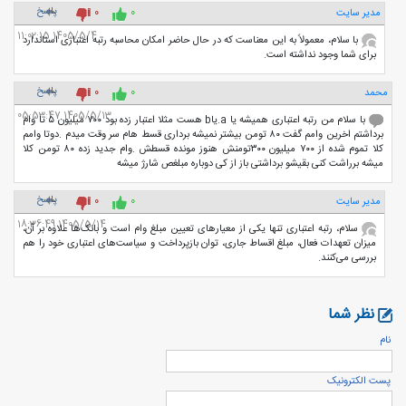
پاسخ
مدیر سایت
0
0
1405/5/4 11:02:15
با سلام، معمولاً به این معناست که در حال حاضر امکان محاسبه رتبه اعتباری استاندارد
برای شما وجود نداشته است.
پاسخ
محمد
0
0
1405/5/13 05:53:47
با سلام من رتبه اعتباری همیشه یا a.یاb هست مثلا اعتبار زده بود ۷۰۰ میلیون ۵ تا وام
برداشتم اخرین وامم گفت ۸۰ تومن بیشتر نمیشه برداری قسط هام سر وقت میدم .دوتا وامم
کلا تموم شده از ۷۰۰ میلیون ۳۰۰تومنش هنوز مونده قسطش .وام جدید زده ۸۰ تومن کلا
میشه برراشت کنی بقیشو برداشتی باز از کی دوباره مبلغص شارژ میشه
پاسخ
مدیر سایت
0
0
1405/5/14 18:36:49
سلام، رتبه اعتباری تنها یکی از معیارهای تعیین مبلغ وام است و بانک‌ها علاوه بر آن،
میزان تعهدات فعال، مبلغ اقساط جاری، توان بازپرداخت و سیاست‌های اعتباری خود را هم
بررسی می‌کنند.
نظر شما
نام
پست الكترونيک