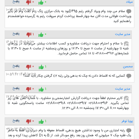
پاسخ
میلاد
0
0
1404/12/18 10:29:18
سلام من چند وام ویپاد گرفتم رتبم D495بود به بانک مرکزی زنگ زدم گقت وام کم بگیر
وپرداخت طولانی مدت الان سه چهار قسط پرداخت کردم سروقت رتبم به Eرسیده خواهشمندم
راهنمایم کنید
پاسخ
مدیر سایت
0
1
1405/2/22 16:10:48
با سلام و احترام جهت دریافت مشاوره و کسب اطلاعات بیشتر، می‌توانید در روزهای
شنبه تا چهارشنبه از ساعت ۸ صبح تا ۱۷:۳۰ و روزهای پنجشنبه از ساعت ۸ صبح تا ۱۲:۳۰ با
شماره‌های ۰۲۱۸۸۰۰۳۹۱۶ تا ۱۸ تماس حاصل فرمایید.
پاسخ
محسن
1
0
1404/12/25 10:59:42
کسایی که نه اقساط دادن نه چک نه بدهی ولی رتبه c2 گرفتن چکار باید کنند؟
پاسخ
مدیر سایت
1
0
1405/2/16 17:38:50
کاربر محترم لطفاً جهت دریافت گزارش اعتبارسنجی و مشاوره ، با شماره تلفن های زیر
تماس بگیرید. 02188003916 02188003917 02188003918 ساعت پاسخگویی شنبه تا
چهارشنبه 8:00 الی 17:30 پنجشنبه 8:00 الی 12:30.
پاسخ
پویا نوفر
1
0
1405/2/2 03:10:13
رتبه اعتباری من با وجود نداشتن هیچ بدهی، اقساط معوقه یا وام دیرکردی، فقط به خاطر
یک فقره چک ۷ میلیونی که همان روز بعد رفع سوءاثر شد، از B به D1 کاهش پیدا کرده و بعد