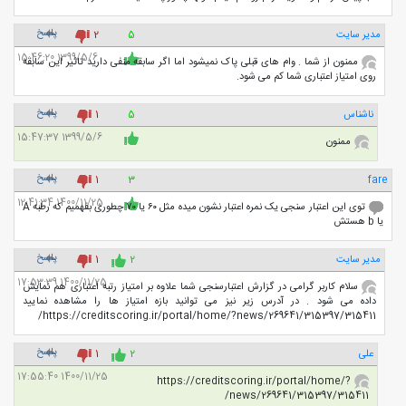
پاسخ
مدیر سایت
5
2
1399/5/6 15:46:20
ممنون از شما . وام های قبلی پاک نمیشود اما اگر سابقه منفی دارید تاثیر این سابقه
روی امتیاز اعتباری شما کم می شود.
پاسخ
ناشناس
5
1
1399/5/6 15:47:37
ممنون
پاسخ
1
3
fare
1400/11/25 12:41:34
توی این اعتبار سنجی یک نمره اعتبار نشون میده مثل ۶۰ یا ۷۰ چطوری بفهمیم که رطبه A
یا b هستش
پاسخ
مدیر سایت
2
1
1400/11/25 17:53:39
سلام کاربر گرامی در گزارش اعتبارسنجی شما علاوه بر امتیاز رتبه اعتباری هم نمایش
داده می شود . در آدرس زیر نیز می توانید بازه امتیاز ها را مشاهده نمایید
https://creditscoring.ir/portal/home/?news/269641/315397/315411/
پاسخ
علی
2
1
1400/11/25 17:55:40
https://creditscoring.ir/portal/home/?
news/269641/315397/315411/