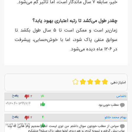
خیر، سابقه ۷ سال ماندگار است، اما تأثیر کم می‌شود.
چقدر طول می‌کشد تا رتبه اعتباری بهبود یابد؟
زمان‌بر است و ممکن است تا ۵ سال طول بکشد تا
سوابق منفی پاک شود، اما با خوش‌حسابی، پیشرفت
در ۶-۱۲ ماه دیده می‌شود.
امتیاز دهی
پاسخ
ناشناس
18
2
1399/2/6 09:30:40
مطلب خوبی بود
پاسخ
بهنام محمد خانلو
4
2
1399/4/9 22:39:11
سپاس از مطلب خوبتون سوال داشتم من توی لیست اعتبار سنجیم وام هایی که چند
ساب پیش گرفتم و تسویه کردم رو هم دیدم، اونها چطور پاک میشه؟ متشکرم