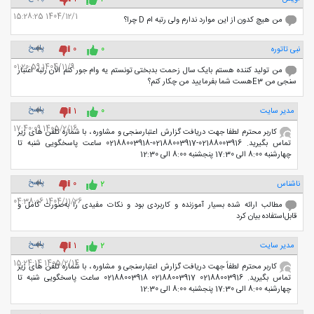
1404/12/1 15:28:25
من هیچ کدون از این موارد ندارم ولی رتبه ام D چرا؟
پاسخ
نبی تاتوره
0
0
1404/11/9 01:20:59
من تولید کننده هستم بایک سال زحمت بدبختی تونستم یه وام جور کنم الان رتبه اعتبار
سنجی من E3هست شما بفرمایید من چکار کنم؟
پاسخ
مدیر سایت
0
1
1405/2/16 17:40:09
کاربر محترم لطفا جهت دریافت گزارش اعتبارسنجی و مشاوره ، با شماره تلفن های زیر
تماس بگیرید. 02188003916-02188003917-02188003918 ساعت پاسخگویی شنبه تا
چهارشنبه 8:00 الی 17:30 پنجشنبه 8:00 الی 12:30
پاسخ
ناشناس
2
0
1404/11/26 04:38:06
مطالب ارائه‌ شده بسیار آموزنده و کاربردی بود و نکات مفیدی را به‌صورت کامل و
قابل‌استفاده بیان کرد
پاسخ
مدیر سایت
2
1
1405/2/14 15:24:14
کاربر محترم لطفاً جهت دریافت گزارش اعتبارسنجی و مشاوره ، با شماره تلفن های زیر
تماس بگیرید. 02188003916 02188003917 02188003918 ساعت پاسخگویی شنبه تا
چهارشنبه 8:00 الی 17:30 پنجشنبه 8:00 الی 12:30