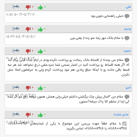
پاسخ
علی
0
0
1405/4/18 11:52:50
خیلی راهنمایی خوبی بود
پاسخ
وحید
0
0
1405/5/1 15:33:55
با سلام بانک مهر رتبه منو زده z یعنی چی
پاسخ
حمید
0
0
1405/4/24 19:04:08
سلام من چندتا از اقساط بانک رسالت رو پرداخت نکرده بودم در ایام جنگ قبلی پیام آمد
که اگر همه اقساط رو پرداخت کنید در اعتبار سنجی شما نمره منفی درج نخواهد شد هر سه
قسط باقی مانده رو با اینکه مبلغ زیادی هم نبود پرداخت کردم ولی به حرفشون اصلا عمل
نکردن.
پاسخ
امیر
0
0
1405/4/30 22:37:59
سلام من ۳سال پیش چک برگشتی داشتم خیلی ولی همش همون موقعه رفع سو اثر شده
کی اینا از سابقم کلا پاک میشه?ممنون
پاسخ
مدیر سایت
0
0
1405/5/4 11:08:49
با سلام، لطفاً جهت بررسی این موضوع با یکی از شماره‌های 02188003916،
02188003917 یا 02188003918 تماس بگیرید.