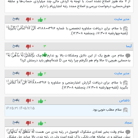
از ۷ ماه هنوز اصلاح نشده است. با توجه به گردش مالی چند میلیاردی حساب‌ها و سابقه
خوش‌حسابی، درخواست بررسی و اصلاح مجدد رتبه اعتباری‌ام را دارم.
پاسخ
مدیر سایت
2
0
1405/2/23 15:43:26
با سلام، برای دریافت مشاوره تخصصی با شماره ۰۲۱۸۸۰۰۳۹۱۶ الی ۱۸ تماس بگیرید
(شنبه-چهارشنبه ۸-۱۷:۳۰، پنجشنبه ۸-۱۲:۳۰).
پاسخ
آیسا
3
0
1405/2/8 23:06:43
سلام من هیچ یک از این دلایل ومشکلات بالا رو ندارم نه چک برگشتی نه بدهی نه
بدحسابی هیچی تا حالا وام هم نگرفتم چرا رتبه من D شده؟چطور باید درستش کرد؟
پاسخ
مدیر سایت
2
0
1405/2/14 18:15:39
با سلام، برای دریافت گزارش اعتبارسنجی و مشاوره با ۰۲۱۸۸۰۰۳۹۱۶ الی ۱۸ تماس
بگیرید (شنبه-چهارشنبه ۸-۱۷:۳۰، پنجشنبه ۸-۱۲:۳۰).
پاسخ
ناشناس
0
0
1405/2/15 16:25:31
سلام مطلب خوبی بود.
پاسخ
سجاد
0
0
1405/2/19 16:34:06
سلام وقت بخیر تعدادی مشکوک الوصول در رتبه بندی من هست که متعلق به سالهای
پیش میباشد و در سامانه های بانکی پاک شده است ولی در رتبه بندی بالا میاید حل مشکل