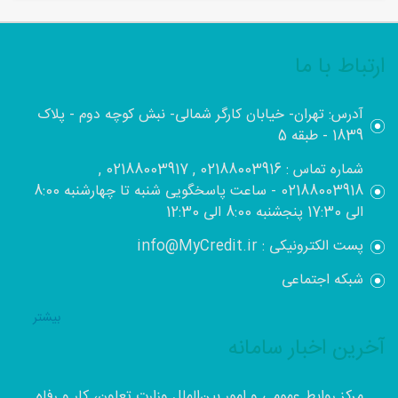
ارتباط با ما
آدرس: تهران- خیابان کارگر شمالی- نبش کوچه دوم - پلاک
1839 - طبقه 5
شماره تماس : 02188003916 , 02188003917 ,
02188003918 - ساعت پاسخگویی شنبه تا چهارشنبه 8:00
الی 17:30 پنجشنبه 8:00 الی 12:30
پست الکترونیکی : info@MyCredit.ir
شبکه اجتماعی
بيشتر
آخرین اخبار سامانه
مرکز روابط عمومی و امور بین‌الملل وزارت تعاون، کار و رفاه