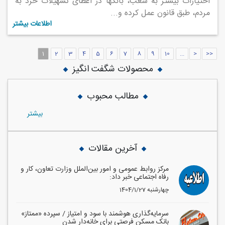
اختیارات بیشتر به شعب، بانک‎ها در اعطای تسهیلات خرد به
مردم، طبق قانون عمل کرده و...
اطلاعات بیشتر
1
2
3
4
5
6
7
8
9
10
...
>
>>
محصولات شگفت انگیز
مطالب محبوب
بيشتر
آخرین مقالات
مرکز روابط عمومی و امور بین‌الملل وزارت تعاون، کار و
رفاه اجتماعی خبر داد:
1404/1/27 چهارشنبه
سرمایه‌گذاری هوشمند با سود و امتیاز / سپرده «ممتاز»
بانک مسکن فرصتی برای خانه‌دار شدن