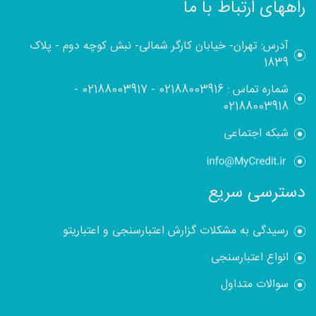
راههای ارتباط با ما
آدرس: تهران- خیابان کارگر شمالی- نبش کوچه دوم - پلاک
1839
شماره تماس :
02188003916
-
02188003917
-
02188003918
شبکه اجتماعی
دسترسی سریع
رسیدگی به مشکلات گزارش اعتبارسنجی و اعتباریتو
انواع اعتبارسنجی
سوالات متداول