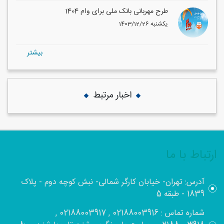
طرح مهربانی بانک ملی برای وام 1404
1403/12/26 یکشنبه
بيشتر
اخبار مرتبط
ارتباط با ما
آدرس: تهران- خیابان کارگر شمالی- نبش کوچه دوم - پلاک
1839 - طبقه 5
شماره تماس : 02188003916 , 02188003917 ,