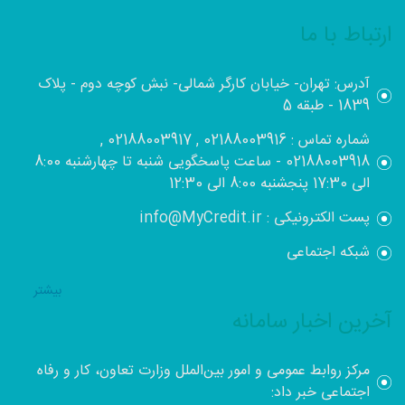
ارتباط با ما
آدرس: تهران- خیابان کارگر شمالی- نبش کوچه دوم - پلاک
1839 - طبقه 5
شماره تماس : 02188003916 , 02188003917 ,
02188003918 - ساعت پاسخگویی شنبه تا چهارشنبه 8:00
الی 17:30 پنجشنبه 8:00 الی 12:30
پست الکترونیکی : info@MyCredit.ir
شبکه اجتماعی
بيشتر
آخرین اخبار سامانه
مرکز روابط عمومی و امور بین‌الملل وزارت تعاون، کار و رفاه
اجتماعی خبر داد: