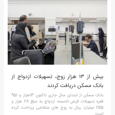
بیش از ۱۳ هزار زوج، تسهیلات ازدواج از
بانک مسکن دریافت کردند
بانک مسکن از ابتدای سال جاری تاکنون 13هزار و 951
فقره تسهیلات قرض الحسنه ازدواج به مبلغ 28 هزار و
255 میلیارد ریال به زوج های متقاضی پرداخت کرده
است.