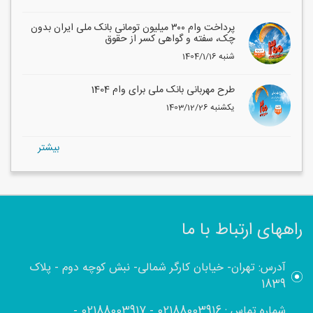
پرداخت وام ۳۰۰ میلیون تومانی بانک ملی ایران بدون
چک، سفته و گواهی کسر از حقوق
1404/1/16 شنبه
طرح مهربانی بانک ملی برای وام 1404
1403/12/26 یکشنبه
بيشتر
راههای ارتباط با ما
آدرس: تهران- خیابان کارگر شمالی- نبش کوچه دوم - پلاک
1839
شماره تماس :
02188003916
-
02188003917
-