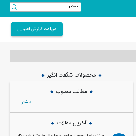
دریافت گزارش اعتباری
محصولات شگفت انگیز
vious
Next
مطالب محبوب
بيشتر
آخرین مقالات
مرکز روابط عمومی و امور بین‌الملل وزارت تعاون، کار