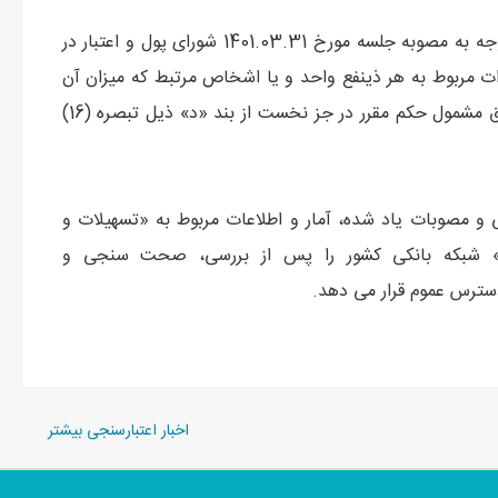
گفتنی است، تعیین مصادیق انتشار اطلاعات فوق الذکر با توجه به مصوبه جلسه مورخ 1401.03.31 شورای پول و اعتبار در
 مربوط به هر ذينفع واحد و یا اشخاص مرتبط که ميزان آن
حداقل معادل یک هزار ميليارد ريال است و به عنوان مصادیق مشمول حکم مقرر در جز نخست از بند «د» ذیل تبصره (16)
ی و مصوبات یاد شده، آمار و اطلاعات مربوط به «تسهیلات و
» شبکه بانکی کشور را پس از بررسی، صحت سنجی و
 دسترس عموم قرار می دهد.
اخبار اعتبارسنجی بیشتر