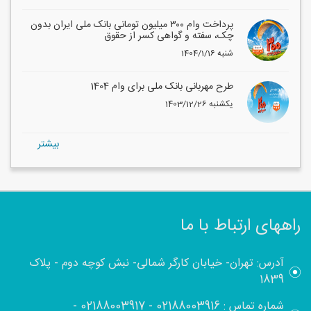
پرداخت وام ۳۰۰ میلیون تومانی بانک ملی ایران بدون
چک، سفته و گواهی کسر از حقوق
1404/1/16 شنبه
طرح مهربانی بانک ملی برای وام 1404
1403/12/26 یکشنبه
بيشتر
راههای ارتباط با ما
آدرس: تهران- خیابان کارگر شمالی- نبش کوچه دوم - پلاک
1839
شماره تماس :
02188003916
-
02188003917
-