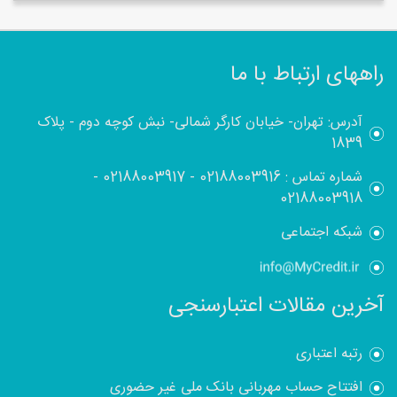
راههای ارتباط با ما
آدرس: تهران- خیابان کارگر شمالی- نبش کوچه دوم - پلاک
1839
شماره تماس :
02188003916
-
02188003917
-
02188003918
شبکه اجتماعی
آخرین مقالات اعتبارسنجی
رتبه اعتباری
افتتاح حساب مهربانی بانک ملی غیر حضوری