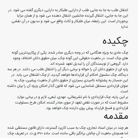
انتقال طلب به جا به جایی طلب از دارایی طلبکار به دارایی دیگری گفته می شود. در
این جا به جایی، انتقال گیرنده جانشین انتقال دهنده می شود و از همان مزایا
برخوردار است. این رابطه، میان طلبکار و ثالث واقع می شود و مدیون در آن نقشی
ندارد
چکیده
چک عادی به ویژه هنگامی که در وجه دیگری صادر شده، یکی از پرکاربردترین گونه
های چک است. در ماهیت حقوقی این گونه چک، میان حقوق دانان اختلاف وجود
دارد. گروهی از نویسندگان آن را تبدیل تعهد شمرده اند.
پاره ای از حقوق دانان آن را حواله و برخی دیگر آن را انتقال طلب می دانند. در هر سه
دیدگاه، چک مشمول احکام آن قراردادها خواهد گردید، از چک اشتغال می یابد. در
این جستار به پشتوانه ناامیدی بسیاری از حقوق دانان از ماهیت پیشین، چک به
عنوان قراردادی مستقل شناسایی می شود که قانون گذار احکان ویژه آن را بیان داشته
است.
بر این پایه، چک قراردادی با نام تشریفاتی، عهدی، تبعی، لازم و در برخی موارد
مشروط است که در صورت نقض تعهد از سوی صادر کننده، امکان طرح مسئولیت
قراردادی و فسخ قرارداد پیش روی دارنده چک خواهد بود.
مقدمه
هر چند در میان اسناد تجاری، چک به سبب کاربرد گسترده، دارای قانون مستقلی شده
اما همچنان ماهیت آن چالش برانگیز باقی مانده است. ماده 310 ق.ت. در تعریف چک