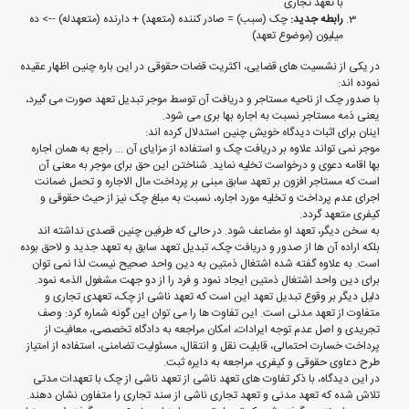
با تعهد تجاری
رابطه جدید:
چک (سبب) = صادر کننده (متعهد) + دارنده (متعهدله) --> ده
میلیون (موضوع تعهد)
در یکی از نشسیت های قضایی، اکثریت قضات حقوقی در این باره چنین اظهار عقیده
نموده اند:
با صدور چک از ناحیه مستاجر و دریافت آن توسط موجر تبدیل تعهد صورت می گیرد،
یعنی ذمه مستاجر نسبت به اجاره بها بری می شود.
اینان برای اثبات دیدگاه خویش چنین استدلال کرده اند:
موجر نمی تواند علاوه بر دریافت چک و استفاده از مزایای آن ... راجع به همان اجاره
بها اقامه دعوی و درخواست تخلیه نماید. شناختن این حق برای موجر به معنی آن
است که مستاجر افزون بر تعهد سابق مبنی بر پرداخت مال الاجاره و تحمل ضمانت
اجرای عدم پرداخت و تخلیه مورد اجاره، نسبت به مبلغ چک نیز از حیث حقوقی و
کیفری متعهد گردد.
به سخن دیگر، تعهد او مضاعف شود. در حالی که طرفین چنین قصدی نداشته اند
بلکه اراده آن ها از صدور و دریافت چک، تبدیل تعهد سابق به تعهد جدید و لاحق بوده
است. به علاوه گفته شده اشتغال ذمتین به دین واحد صحیح نیست لذا نمی توان
برای دین واحد اشتغال ذمتین ایجاد نمود و فرد را از دو جهت مشغول الذمه نمود.
دلیل دیگر بر وقوع تبدیل تعهد این است که تعهد ناشی از چک، تعهدی تجاری و
متفاوت از تعهد مدنی است. این تفاوت ها را می توان این گونه شماره کرد: وصف
تجریدی و اصل عدم توجه ایرادات، امکان مراجعه به دادگاه تخصصی، معافیت از
پرداخت خسارت احتمالی، قابلیت نقل و انتقال، مسئولیت تضامنی، استفاده از امتیاز
طرح دعاوی حقوقی و کیفری، مراجعه به دایره ثبت.
در این دیدگاه، با ذکر تفاوت های تعهد ناشی از تعهد ناشی از چک با تعهدات مدتی
تلاش شده که تعهد مدنی و تعهد تجاری ناشی از سند تجاری را متفاون نشان دهند.