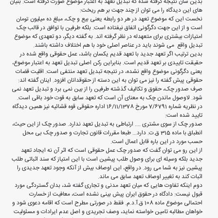
بدین سان نتیجه گرفته شده که تبدیل تعهد به اعتبار موضوع صورت گرفته است. بنیان
های این دیدگاه را می توان از چند جهت بر هم ریخت:
نخست این که موضوع تعهد در هر دو رابطه یعنی بیع و چک، مبلغ ده میلیون تومان
است و از این جهت دگرگونی اتفاق نیفتاده است. بلکه طرفین با توافق در قالب چک
امتیازات بیشتری برای متعهدله در نظر گرفته اند. به گفته دیگر، دو تعهدی که موضوع
تبدیل واقع می شوند باید در عناصر اصلی خود با هم اختلاف داشته باشند.
بدین ترتیب اگر تعهد جدید با تعهد قدیم یکسان باشد، عمل حقوقی واقع شده در
حقیقت تاییدی بر تعهد قدیم است. بنابراین رکن اصلی تبدیل تعهد به اعتبار موضوع،
یعنی دگرگونی موضوع واقع نشده، در نتیجه تبدیل تعهد منتفی است. اقلیت قضات
حقوقی پیش گفته را نیز می توان به این دسته از حقوقدانان افزود. اینان گفته اند:
صرف صدور چک، حقوق و تکالیف گذشته طرفین را از بین نمی برد و تبدیل تعهد نمی
شود. لاوصول ماندن چک به معنای آن است که تعهد سابق به قوت خود باقی است.
در نظریه شماره 7/6791 مورخ 16/11/1378 اداره حقوقی قوه قشائیه نیز همین دیدگاه
تایید شده است:
صدور چک از سوی مشتری .... ارتباطی به تبدیل تعهد ندارد. صدور چک از این حیث،
انطباق با ماده 315 ق.ت. دارد... طبعا مقررات قانون تجارت و صدور چک بی محل
حسب مورد در این باره قابل اعمال است.
از این رو می توان گفت که صدور چک عمل حقوقی است که اثر آن نه ایجاد تعهد
جدید بلکه وسیله ای برای وصول طلب پیشین است با این امتیاز که سند اثباتی طلب
پیشین نیز به شما می رود. در واقع، این اوصاف بیش از آنکه وجود تعهد جدیدی را
اثبات کند به تغییر اوصاف تعهد سابق می ماند.
دوم اینکه تفاوت هایی که میان تعهد مدنی و تجاری گفته شد، بدان گستردگی مورد
قبول نیست: دادگاه در حقوق ایران پیش بینی نشده است، معافیت از خسارت
احتمالی موضوع ماده 108 ق.آ.د.م. فقط در صورتی مطرح است که اقامه دعوی شود و
خواهان مطالبه تامین خواسته نماید، وصف تجریدی و اصل عدم ایرادات و مسئولیت