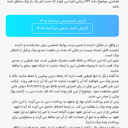
تضامنی موضوع ماده 249 زمانی اجرا می شوند که دست کم یک بار چک منتقل شده
باشد.
گزارش اعتبارسنجی مردادماه 1405
گزارش اعتبار سنجی مردادماه 1405
در واقع، در مقابل دارنده با حسن نیت، روابط شخصی میان صادرکننده و دارنده
نخست قابل استناد نیست در حالی که بحث در ماهیت صدور چک و قبل از انتقال
چک است.
سوم این که این دیدگاه بر خلاف قصد مشترک طرفین است. چه، طرفین در صدور
چک قصد دارند تا وسیله مطمئن تری را ایجاد نمایند نه اینکه تعهد سابق را ساقط
نمایند.
به گفته دیگر نه تنها طرفین قصد دارند که رابطه دینی پیشین را حفظ نمایند بلکه با
صدور چک می خواهند که آن را تقویت نمایند نه این که آن را به هم ریزند. بازتاب
این طرز تلقی را می توان در رای اصراری شماره 575 مورخ 4/3/1327 دیوان عالی
کشور مشاهده نمود. موضوع از این قرار بوده است که الف بابت دین ب (اجاره بها)
چکی را صادر می نماید.
پس از عدم پرداخت اجاره بها، ج متعهد به پرداخت دین ب می گردد. با این حال،
موجر وجه چک را مطالبه می کند. در اینجا اختلاف حاصل می گردد که آیا با تعهد
شخص ج از دین ب، تبدیل تعهد صورت گرفته است یا خیر (با تحقق تبدیل تعهد،
تعهد ب ساقط و به تبع آن ضمانت الف از آن نیز ساقط می گردد و مسئولیتی برای
پرداخت وجه چک ندارد).
در نهایت دیوان عالی کشور از جهت این که قصد تبدیل تعهد به صراحت در توافق