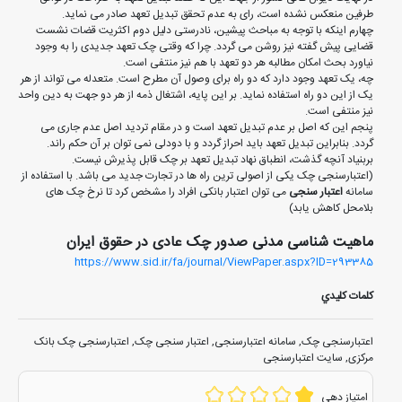
طرفین منعکس نشده است، رای به عدم تحقق تبدیل تعهد صادر می نماید.
چهارم اینکه با توجه به مباحث پیشین، نادرستی دلیل دوم اکثریت قضات نشست
قضایی پیش گفته نیز روشن می گردد. چرا که وقتی چک تعهد جدیدی را به وجود
نیاورد بحث امکان مطالبه هر دو تعهد با هم نیز منتفی است.
چه، یک تعهد وجود دارد که دو راه برای وصول آن مطرح است. متعدله می تواند از هر
یک از این دو راه استفاده نماید. بر این پایه، اشتغال ذمه از هر دو جهت به دین واحد
نیز منتفی است.
پنجم این که اصل بر عدم تبدیل تعهد است و در مقام تردید اصل عدم جاری می
گردد. بنابراین تبدیل تعهد باید احراز گردد و با دودلی نمی توان بر آن حکم راند.
بربنیاد آنچه گذشت، انطباق نهاد تبدیل تعهد بر چک قابل پذیرش نیست.
(اعتبارسنجی چک یکی از اصولی ترین راه ها در تجارت جدید می باشد. با استفاده از
سامانه
اعتبار سنجی
می توان اعتبار بانکی افراد را مشخص کرد تا نرخ چک های
بلامحل کاهش یابد)
ماهیت شناسی مدنی صدور چک عادی در حقوق ایران
https://www.sid.ir/fa/journal/ViewPaper.aspx?ID=293385
کلمات کليدي
اعتبارسنجی چک
,
سامانه اعتبارسنجی
,
اعتبار سنجی چک
,
اعتبارسنجی چک بانک
مرکزی
,
سایت اعتبارسنجی
امتیاز دهی