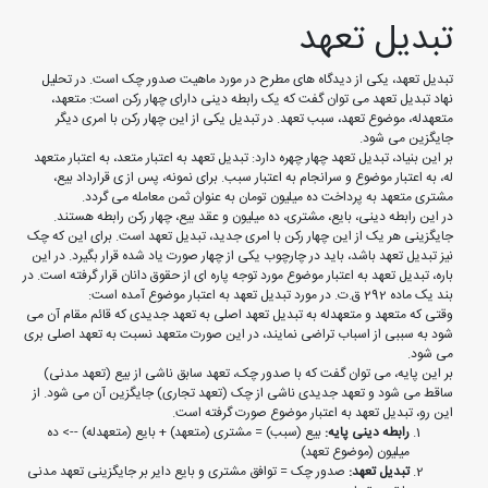
تبدیل تعهد
تبدیل تعهد، یکی از دیدگاه های مطرح در مورد ماهیت صدور چک است. در تحلیل
نهاد تبدیل تعهد می توان گفت که یک رابطه دینی دارای چهار رکن است: متعهد،
متعهدله، موضوع تعهد، سبب تعهد. در تبدیل یکی از این چهار رکن با امری دیگر
جایگزین می شود.
بر این بنیاد، تبدیل تعهد چهار چهره دارد: تبدیل تعهد به اعتبار متعد، به اعتبار متعهد
له، به اعتبار موضوع و سرانجام به اعتبار سبب. برای نمونه، پس از ی قرارداد بیع،
مشتری متعهد به پرداخت ده میلیون تومان به عنوان ثمن معامله می گردد.
در این رابطه دینی، بایع، مشتری، ده میلیون و عقد بیع، چهار رکن رابطه هستند.
جایگزینی هر یک از این چهار رکن با امری جدید، تبدیل تعهد است. برای این که چک
نیز تبدیل تعهد باشد، باید در چارچوب یکی از چهار صورت یاد شده قرار بگیرد. در این
باره، تبدیل تعهد به اعتبار موضوع مورد توجه پاره ای از حقوق دانان قرار گرفته است. در
بند یک ماده 292 ق.ت. در مورد تبدیل تعهد به اعتبار موضوع آمده است:
وقتی که متعهد و متعهدله به تبدیل تعهد اصلی به تعهد جدیدی که قائم مقام آن می
شود به سببی از اسباب تراضی نمایند، در این صورت متعهد نسبت به تعهد اصلی بری
می شود.
بر این پایه، می توان گفت که با صدور چک، تعهد سابق ناشی از بیع (تعهد مدنی)
ساقط می شود و تعهد جدیدی ناشی از چک (تعهد تجاری) جایگزین آن می شود. از
این رو، تبدیل تعهد به اعتبار موضوع صورت گرفته است.
رابطه دینی پایه:
بیع (سبب) = مشتری (متعهد) + بایع (متعهدله) --> ده
میلیون (موضوع تعهد)
تبدیل تعهد:
صدور چک = توافق مشتری و بایع دایر بر جایگزینی تعهد مدنی