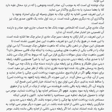
می گوید:
چک نوشته ای است که به موجب آن، صادر کننده وجوهی را که در نزد محال علیه دارد
کلا یا بعضا مسترد یا به دیگری واگذار می نماید.
در این تعریف ضمن اشاره به ارکان، چک به عنوان وسیله ای برای استراد وجوه یا
واگذاری آن به دیگری معرفی شده است. در بند اول ماده یک قانون صدور چک نیز
آمده است:
چک عادی چکی است که اشخاص عهده بانک ها به حساب جاری خود صادر و دارنده
آن تضمینی جز اعتبار صادر کننده آن ندارد.
در این تعریف، در کنار ارکان به وصف ممیز چک عادی از سایر چک ها اشاره شده است.
با این همه، در هیچ یک از این دو تعریف، ماهیت این عمل تعیین نشده است تا
همچنان این سوال در ذهن باقی بماند که ماهیت حقوقی چک چیست؟ آیا می توان
چک را در قالب یکی از ماهیت های پیشینی ریخت یا اینکه چک قالبی مستقل دارد؟
تعیین ماهیت چک بنیان سوالات دیگری قرار می گیرد که مربوط به آثار چک می باشد.
آیا با صدور چک، رابطه دینی جدیدی به وجود می آید یا خیر؟ همچنین تکلیف رابطه
دینی میان طلبکار و بدهکار و نیز رابطه میان دارنده دسته چک و بانک چه می شود؟
پاسخ به پرسش های یاد شده تنها جنبه نظری ندارد بلکه از نظر عملی نیز مفید است .
برای نمونه،
یکم:
اگر در قراردادبیع، مشتری جهت پرداخت ثمن، چکی را صادر نماید و
پس از آن، چک بی محل گردد. در این صورت، اگر رابطه پایه (تعهد به پرداخت ثمن)
را ساقط شده بدانیم، دیگر نمی توان بیع را به استناد خیار تاخیر ثمن فسخ کرد.
وارونه آن، اگر رابطه پایه باقی باشد، فروشنده می تواند از چک در گذرد و از حقوق
خود در رابطه پایه سود بجوید.
دوم:
اگر مستاجر اجاره بها را پرداخت ننماید، موجر می
تواند با حصول شرایط، تخلیه عین مستاجره را تقاضا نماید. اکنون با فرض اینکه
مستاجر بابت پرداخت اجاره بها چکی را صادر نموده باشد، اگر رابطه دینی جدیدی
جایگزین رابطه دینی ناشی از اجاره شده باشد، در این صورت دیگر موجر نمی تواند به
مقرره یاد شده استناد نماید، اما اگر رابطه دینی ناشی از اجاره باقی مانده باشد، موجر