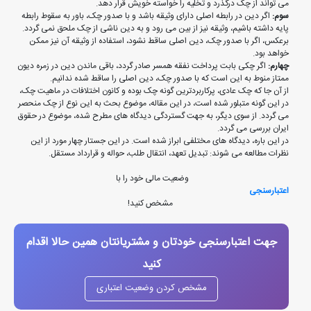
می تواند از چک درگذرد و تخلیه را خواسته خویش قرار دهد.
سوم:
اگر دین در رابطه اصلی دارای وثیقه باشد و با صدور چک، باور به سقوط رابطه
پایه داشته باشیم، وثیقه نیز از بین می رود و به دین ناشی از چک ملحق نمی گردد.
برعکس، اگر با صدور چک، دین اصلی ساقط نشود، استفاده از وثیقه آن نیز ممکن
خواهد بود.
چهارم:
اگر چکی بابت پرداخت نفقه همسر صادر گردد، باقی ماندن دین در زمره دیون
ممتاز منوط به این است که با صدور چک، دین اصلی را ساقط شده ندانیم.
از آن جا که چک عادی، پرکاربردترین گونه چک بوده و کانون اختلافات در ماهیت چک،
در این گونه متبلور شده است، در این مقاله، موضوع بحث به این نوع از چک منحصر
می گردد. از سوی دیگر، به جهت گستردگی دیدگاه های مطرح شده، موضوع در حقوق
ایران بررسی می گردد.
در این باره، دیدگاه های مختلفی ابراز شده است. در این جستار چهار مورد از این
نظرات مطالعه می شوند: تبدیل تعهد، انتقال طلب، حواله و قرارداد مستقل.
وضعیت مالی خود را با
اعتبارسنجی
مشخص کنید!
جهت اعتبارسنجی خودتان و مشتریانتان همین حالا اقدام
کنید
مشخص کردن وضعیت اعتباری