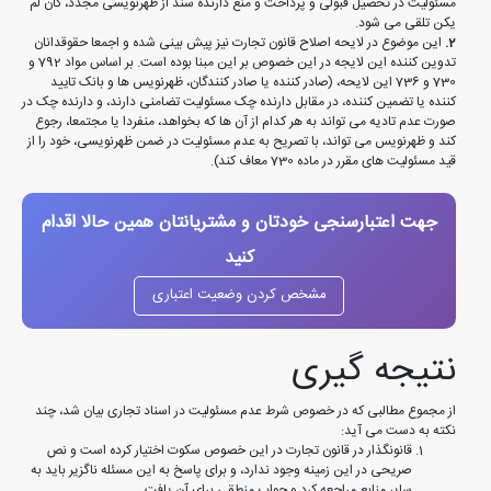
مسئولیت در تحصیل قبولی و پرداخت و منع دارنده سند از ظهرنویسی مجدد، کان لم
یکن تلقی می شود.
2.
این موضوع در لایحه اصلاح قانون تجارت نیز پیش بینی شده و اجمعا حقوقدانان
تدوین کننده این لایجه در این خصوص بر این مبنا بوده است. بر اساس مواد 792 و
730 و 736 این لایحه، (صادر کننده یا صادر کنندگان، ظهرنویس ها و بانک تایید
کننده یا تضمین کننده، در مقابل دارنده چک مسئولیت تضامنی دارند، و دارنده چک در
صورت عدم تادیه می تواند به هر کدام از آن ها که بخواهد، منفردا یا مجتمعا، رجوع
کند و ظهرنویس می تواند، با تصریح به عدم مسئولیت در ضمن ظهرنویسی، خود را از
قید مسئولیت های مقرر در ماده 730 معاف کند).
جهت اعتبارسنجی خودتان و مشتریانتان همین حالا اقدام
کنید
مشخص کردن وضعیت اعتباری
نتیجه گیری
از مجموع مطالبی که در خصوص شرط عدم مسئولیت در اسناد تجاری بیان شد، چند
نکته به دست می آید:
قانونگذار در قانون تجارت در این خصوص سکوت اختیار کرده است و نص
صریحی در این زمینه وجود ندارد، و برای پاسخ به این مسئله ناگزیر باید به
سایر منابع مراجعه کرد و جواب منطقی برای آن یافت.