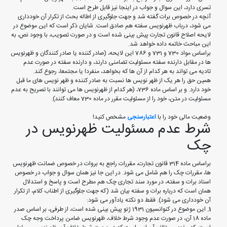
تسری دارد، این سوال و جواب در اینجا نیز قابل طرح است.
آنچه در خصوص برات گفته شد و جهت جلوگیری از اطاله بحث از تکرار آن خودداری
می شود، درباب ظهرنویس سفته هم صادق است. شایان ذکر است که این موضوع در
لایحه اصلاح قانون تجارت پیش بینی شده است و در صورت تصویب، با وجود نص، به
این مباحث خاتمه داده خواهد شد.
براساس مواد 730 و 731 و 786 این لایحه، (صادر کننده یا صادر کنندگان و ظهرنویس
ها در مقابل دارنده سفته مسئولیت تضامنی دارند، و دارنده سفته در صورت عدم
تادیه می تواند به هر کدام از آن ها که بخواهد، منفردا یا مجتمعا، رجوع کند.
همین حق را هر یک از ظهر نویس ها نسبت به صادر کننده و ظهر نویس های ما قبل
خود دارد. و بر اساس ماده 736، (هر کدام از ظهرنویس ها می توانند با تصریح به عدم
مسئولیت در متن، خود را از مسئولیت مقرر در ماده 730 معاف کنند).
وضعیت مالی خود را با
اعتبارسنجی
مشخص کنید!
شرط عدم مسئولیت ظهرنویس در
چک
براساس ماده 314 قانون تجارت، مقررات راجع به بروات در خصوص ضمانت ظهرنویس
ها، مقررات چک را هم شامل می شود. در این جا نیز همان سوال و جواب در خصوص
اسناد برات و سفته، در مورد سند تجاری چک هم مطرح است و پاسخ و استدلال
همان است که درباره برات و سفته بیان شد (که جهت جلوگیری از اطناب کلام، از تکرار
آن خودداری می شود). فقط دو نکته یادآور می شود:
1.
این موضوع در کنوانسیون 1931 ژنو پیش بینی شده است، از طرفی، بر اساس صدر
ماده 18 آن، در صورت عدم وجود شرط خلاف، ظهرنویس ضامن پرداخت وجه چک