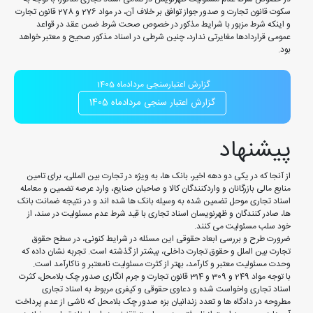
سکوت قانون تجارت و صدور جواز توافق بر خلاف آن، در مواد 276 و 278 قانون تجارت
و اینکه شرط مزبور با شرایط مذکور در خصوص صحت شرط ضمن عقد در قواعد
عمومی قراردادها مغایرتی ندارد، چنین شرطی در اسناد مذکور صحیح و معتبر خواهد
بود.
گزارش اعتبارسنجی مردادماه 1405
گزارش اعتبار سنجی مردادماه 1405
پیشنهاد
از آنجا که در یکی دو دهه اخیر، بانک ها، به ویژه در تجارت بین المللی، برای تامین
منابع مالی بازرگانان و واردکنندگان کالا و صاحبان صنایع، وارد عرصه تضمین و معامله
اسناد تجاری موحل تضمین شده به وسیله بانک ها شده اند و در نتیجه ضمانت بانک
ها، صادر کنندگان و ظهرنویسان اسناد تجاری با قید شرط عدم مسئولیت در سند، از
خود سلب مسئولیت می کنند.
ضرورت طرح و بررسی ابعاد حقوقی این مسئله در شرایط کنونی، در سطح حقوق
تجارت بین الملل و حقوق تجارت داخلی، بیشتر از گذشته است. تجربه نشان داده که
وحدت مسئولیت معتبر و کارآمد، بهتر از کثرت مسئولیت نامعتبر و ناکارآمد است.
با توجه مواد 249 و 309 و 314 قانون تجارت و جرم انگاری صدور چک بلامحل، کثرت
اسناد تجاری واخواست شده و دعاوی حقوقی و کیفری مربوط به اسناد تجاری
مطروحه در دادگاه ها و تعدد زندانیان بزه صدور چک بلامحل که ناشی از عدم پرداخت