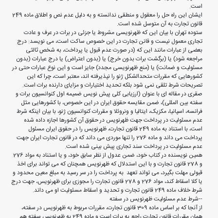
است.
ایشان این راه حل را معقول و منطقی ندانسته و به دلیل عدم نص و اطلاق ماده 249
قانون تجارت به آن متوسل شده است.
ستوده تهران با بیان این که ظهرنویسی مشروط یا جزئی در برات در عرف و عادت
تجاری معمول نیست و قانن تجارت در این خصوص ساکت است، می نویسد: درج
بعضی از عبارات مانند این که (در صورت عدم قبول یا پرداخت، به شخص ثالثی
مراجعه شود) یا (برگشت برات بدون خرج) یا (بدون اعتراض) یا درج عبارات (بدون
مسئولیت و ضمانت) یا (منع ظهرنویسی مجدد) جایز است و این نوع عبارات حتی در
کشورهایی که مقررات متحدالشکل ژنو را نپذیرفته اند، معتبر است، چرا که این
تصریحات شرط تلقی نمی شود بلکه تحدید اختیارات و مزایای دارنده برات است.
صقری در مقاله ای با عنوان (ارزیابی کلی پیش نویس ضمیمه اول کنوانسیون برات و
سفته بین المللی)، ضمن مقایسه حقوق ایران در این خصوص، با کشورهایی مثل
فرانسه، اسپانیا، مکزیک، ایتالیا و ونروئلا و مقررات کنوانسیون ژنو، با بیان اینکه شرط
عدم مسئولیت در پرداخت جهت ظهرنویس در حقوق آن کشورها اجازه داده شده
است، با استناد به ماده 249 قانون تجارت، ظهرنویس را در حقوق ایران مسئول
پرداخت می داند و ماده 276 را تنها موردی می داند که در قانون تجارت ایران جهت
عدم مسئولیت در پرداخت سند تجاری پیش بینی شده است.
همین نویسنده در کتاب خود، ضمن عدول از نظر سابق خود، و یا استناد به مواد 276
و 278 قانون تجارت و با این استدلال که ظهرنویس همچنان که می تواند برای اخذ
قبولی مهلت بگیرد، می تواند تعهد به پرداخت را در سر رسید به مبلغ معین محدود و
یا کلا اسقاط کند، مواد 276 و 278 قانون تجارت را مجوزی برای ظهرنویس، جهت درج
شرط خلاف ماده 249 قانون تجارت و تحدید و اسقاط مسئولیت او می داند.
--شرط عدم مسئولیت ظهرنویس در سفته
از آنجا که بر اساس ماده 309 قانون تجارت، مقررات مربوط به ظهرنویس در سفته،
همان مقررات قانون تجارت راجع به برات است و ماده 249 به ظهرنویس سفته هم