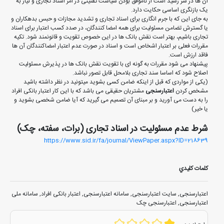
آن ها در سر رسید است از ناموفق بودن سیاست تقنینی در امر اسناد تجاری و نیاز به
یک بازنگری اساسی حکایت دارد.
به جای این که با جرم انگاری برای اسناد تجاری و تشدید مجازات و حبس بدهکاران و
یا گسترش تضامن مسئولیت برای همه امضا کنندگان، در صدد کسب اعتبار برای اسناد
تجاری باشیم، بهتر است نقش بانک ها در این خصوص تقویت و قانونمند شود. تکیه
مقررات فعلی بر اعتبار اشخاص است و اسناد در صورت عدم اعتبار امضاکنندگان آن ها
فاقد ارزش است.
پیشنهاد می شود مقررات به گونه ای با تقویت نقش بانک ها در پذیرش مسئولیت
اصلاح شود که اساسا سند تجاری بلامحل قابل تصور نباشد.
(یکی از مواردی که قبل از اینکه ضامن کسی بشوید میتونید در نظر داشته باشید
مشخص کردن
اعتبارسنجی
مشتریان حقیقی می باشد که با این کار اعتبار بانکی افراد
را به دست می آورید و بر مبنای آن تصمیم می گیرید که آیا ضامن شخصی بشوید و
یا خیر)
شرط عدم مسئوليت در اسناد تجاری (برات، سفته، چک)
https://www.sid.ir/fa/journal/ViewPaper.aspx?ID=218639
کلمات کليدي
اعتبارسنجی
,
سایت اعتبارسنجی
,
سامانه اعتبارسنجی
,
اعتبار بانکی افراد
,
سامانه ملی
اعتبارسنجی
,
اعتبارسنجی چک