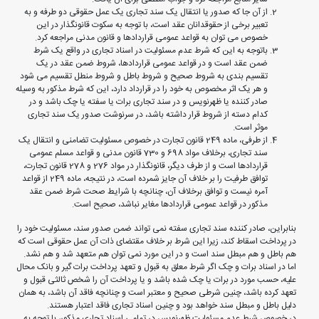
از آن جا که صدور یا انتقال یک سند تجاری یک عمل حقوقی دو طرفه و به
تعبیر برخی از حقوقدانان عقد است، با توجه به سکوت قانونگذار در این
خصوص می توان به قواعد عمومی قراردادها و قانون مدنی مراجعه کرد.
باتوجه به این که شرط عدم مسئولیت در اسناد تجاری در واقع یک شرط
ضمن عقد است و در قواعد عمومی قراردادها، شروط ضمن عقد در یک
تقسیم بندی به شروط صحیح و شروط باطل و شروط منطل تقسیم می شود
و هر یک اثر مخصوص به خود را در قرارداد دارد، این که شرط مذکور به وسیله
صادر کننده یا ظهرنویس و در سند تجاری برات یا سفته یا چک باشد و در
کدام دسته از شروط قرار داشته باشد، در سرنوشت صدور یک سند تجاری
موثر است.
از طرفی، ماده 249 قانون تجارت در خصوص مسئولیت تضامنی و انتقال یک
سند تجاری، برخلاف مواد 698 و 730 قانون مدنی و قواعد مسلم عمومی
قراردادها است و از طرف دیگر، قانونگذار در مواد 276 و 278 قانون تجارت،
توافق طرفیت را بر خلاف آن جایز شمرده است، در نتیجه، ماده 249 از قواعد
آمره نیست و توافق برخلاف آن، چنانچه با شرایط صحت شرط ضمن عقد
مذکور در قواعد عمومی قراردادها مغایر نباشد، صحیح است.
بنابراین، صادر کننده سند تجاری سفته نمی تواند ضمن صدور سند، مسئولیت خود را
در پرداخت اسقاط کند، زیرا این شرط بر خلاف مقتضای ذات آن عمل حقوقی است که
هم باطل و هم مبطل سند است و در این مورد نمی توان هم متعهد شد و هم نشد.
اما در اسناد برات و چک اگر شرط معلق به قبول و تعهد پرداخت برات گیر و بانک محال
علیه، حسب مورد در برات یا چک شده باشد و یا پرداخت آن را شخص ثالثی قبول و
تعهد کرده باشد، چنین شرطی صحیح و معتبر است و چنانچه فاقد آن باشد، به همان
دلیل باطل و مبطل سند خواهد بود و چنین اسناد تجاری فاقد اعتبار هستند.
در خصوص شرط عدم مسئولیت ظهرنویس در تمامی اسناد تجاری مذکور، با توجه به