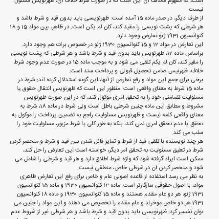
است، که مفهوم مخالف آن این است که در صورت شرط خلاف آن، ظهرنویس مسئول
نیست.
از طرف دیگر، در صدر ماده 15 آمده است: ظهرنویسی باید بدون قید و شرط باشد و
هر شرطی که پشت نویسی را مقید کند، کان لم یکن است. در ظاهر، بین مواد 15 و 18
کنوانسیون 1931 ژنو تعارض وجود دارد.
این تعارض در مواد 12 و 15 کنوانسیون 1930 ژنو در خصوص برات هم وجود دارد.
براساس ماده 12، ظهرنویس باید بدون قید و شرط باشد و هر شرطی که پشت نویسی
را مقیر کند، کان لم یکم تلقی می شود و به موجب ماده 15 در صورت عدم وجود شرط
خلاف، ظهرنیس ضامن تحصیل قبولی و پرداخت سند است.
برخی برای جمع این مواد و رفع تعارض از آنها، این گونه استدلال کرده اند: شرط در
ماده 15 شرط به معنای واقعی است منظور این است که ظهرنویس انتقال حقوق یا
مسئولیت تضامنی خود را به تحقق امری موکول کند، که در این صورت ظهرنویس
مشروط و مطابق این ماده چنین شرطی باطل است ولی شرط در ماده 18، شرط به
معنای واقعی کلمه نیست و ظهرنویس مسئولیت راجع به تضمین پرداخت را موکول به
تحقق یا عدم تحقق امری نمی کند، بلکه به طور کلی با شرط مزبور، مسئولیت خود را
سلب می کند.
هر چند نویسنده با تلقی قید از شرط و تمایز قائل شدن بین قید و شرط و منحصر کردن
شرط در تعلیق مسئولیت به تحقق امر دیگر، خواسته است این تعارض را حل کند،
ممکن است ایراد گرفته شود که واژه شرط اطلاق دارد و هر قید و شرطی را شامل می
شود و منحصر کردن آن در شرطی خاص، منطقی نیست.
به نظر می رسد استفاده از قاعده اصولی عام و خاص برای رفع این تعارض ظاهری
مواد، با اصول حقوقی سازگارتر است. ماده 12 کنوانسیون 1930 و ماده 15 کنوانسیون
1931 ژنو، هر دو عام مقدم هستند و ماده 15 کنوانسیون 1930 و ماده 18 کنوانسیون
1931 هر دو خاص موخرند و عام مقدم را تخصیص می دهند و این مواد را چنین می
توان تفسیر کرد: ظهرنویسی باید بدون قید و شرط باشد و هر شرطی غیر از شروط عدم