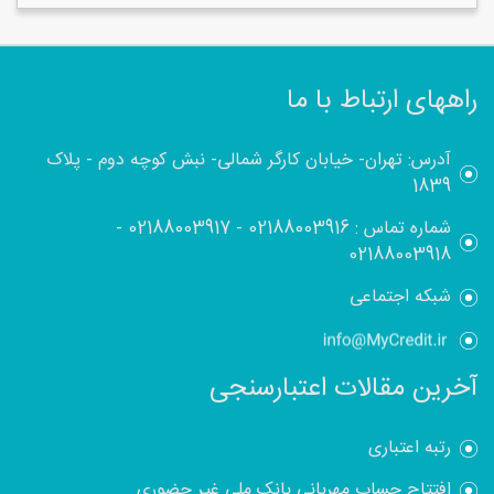
راههای ارتباط با ما
آدرس: تهران- خیابان کارگر شمالی- نبش کوچه دوم - پلاک
1839
شماره تماس :
02188003916
-
02188003917
-
02188003918
شبکه اجتماعی
آخرین مقالات اعتبارسنجی
رتبه اعتباری
افتتاح حساب مهربانی بانک ملی غیر حضوری