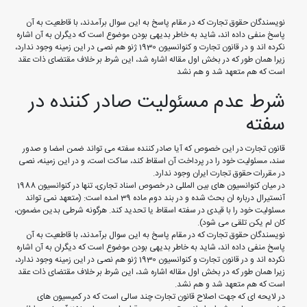
نویسندگان حقوق تجارت که در مقام پاسخ به این سوال برآمدند، با قاطعیت به آن
پاسخ منفی داده اند، شاید به خاطر بدیهی بودن موضوع است که دیگران به آن اشاره
نکرده اند و در قانون تجارت و کنوانسیون 1930 ژنو هم نصی در این زمینه وجود ندارد،
زیرا همان طور که در بخش اول مقاله اشاره شد، این شرط بر خلاف مقتضای ذات عقد
است که هم متعهد شد و هم نشد
شرط عدم مسئولیت صادر کننده در
سفته
قانون تجارت در این خصوص که آیا صادر کننده سفته می تواند ضمن امضا و صدور
سند، مسئولیت خود را در پرداخت آن اسقاط کند، ساکت است، و در این زمینه، نصی
در مقررات حقوق تجارت ایران وجود ندارد.
در میان کنوانسیون های بین المللی در خصوص اسناد تجاری، تنها در کنوانسیون 1988
آنستیرال درباره ان بحث شده و در بند دوم ماده 39 امده است: (متعهد نمی تواند
مسئولیت خود را با قیدی در سفته اسقاط یا تحدید کند. هرگونه شرطی بدین مضمون،
کان لم یکن تلقی می شود).
نویسندگان حقوق تجارت که در مقام پاسخ به این سوال برآمدند، با قاطعیت به آن
پاسخ منفی داده اند، شاید به خاطر بدیهی بودن موضوع است که دیگران به آن اشاره
نکرده اند و در قانون تجارت و کنوانسیون 1930 ژنو هم نصی در این زمینه وجود ندارد،
زیرا همان طور که در بخش اول مقاله اشاره شد، این شرط بر خلاف مقتضای ذات عقد
است که هم متعهد شد و هم نشد.
در لایحه ای که جهت اصلاح قانون تجارت چند سالی است که در کمیسیون های