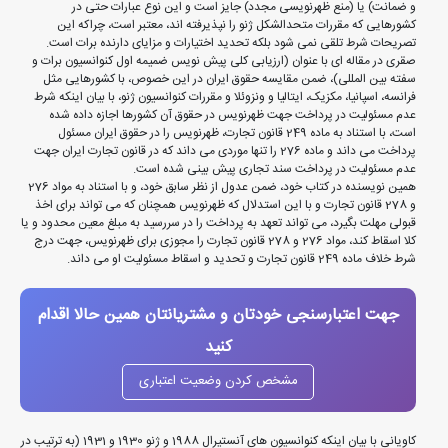
و ضمانت) یا (منع ظهرنویسی مجدد) جایز است و این نوع عبارات حتی در
کشورهایی که مقررات متحدالشکل ژنو را نپذیرفته اند، معتبر است، چراکه این
تصریحات شرط تلقی نمی شود بلکه تحدید اختیارات و مزایای دارنده برات است.
صقری در مقاله ای با عنوان (ارزیابی کلی پیش نویس ضمیمه اول کنوانسیون برات و
سفته بین المللی)، ضمن مقایسه حقوق ایران در این خصوص، با کشورهایی مثل
فرانسه، اسپانیا، مکزیک، ایتالیا و ونزوئلا و مقررات کنوانسیون ژنو، با بیان اینکه شرط
عدم مسئولیت در پرداخت جهت ظهرنویس در حقوق آن کشورها اجازه داده شده
است، با استناد به ماده 249 قانون تجارت، ظهرنویس را در حقوق ایران مسئول
پرداخت می داند و ماده 276 را تنها موردی می داند که در قانون تجارت ایران جهت
عدم مسئولیت در پرداخت سند تجاری پیش بینی شده است.
همین نویسنده در کتاب خود، ضمن عدول از نظر سابق خود، و با استناد به مواد 276
و 278 قانون تجارت و با این استدلال که ظهرنویس همچنان که می تواند برای اخذ
قبولی مهلت بگیرد، می تواند تعهد به پرداخت را در سررسید به مبلغ معین محدود و یا
کلا اسقاط کند، مواد 276 و 278 قانون تجارت را مجوزی برای ظهرنویس، جهت درج
شرط خلاف ماده 249 قانون تجارت و تحدید و اسقاط مسئولیت او می داند.
جهت اعتبارسنجی خودتان و مشتریانتان همین حالا اقدام
کنید
مشخص کردن وضعیت اعتباری
کاویانی با بیان اینکه کنوانسیون های آنستیرال 1988 و ژنو 1930 و 1931 (به ترتیب در