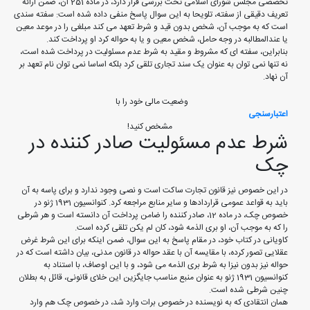
تخصصی مجلس شورای اسلامی تحت بررسی قرار دارد، در ماده 251 آن، ضمن ارائه
تعریف دقیقی از سفته، تلویحا به این سوال پاسخ منفی داده شده است: سفته سندی
است که به موجب آن، شخص بدون قید و شرط تعهد می کند مبلغی را در موعد معین
یا عندالمطالبه در وجه حامل، شخص معین و یا به حواله کرد او پرداخت کند.
بنابراین، سفته ای که مشروط و مقید به شرط عدم مسئولیت در پرداخت شده است،
نه تنها نمی توان به عنوان یک سند تجاری تلقی کرد بلکه اساسا نمی توان نام تعهد بر
آن نهاد.
وضعیت مالی خود را با
اعتبارسنجی
مشخص کنید!
شرط عدم مسئولیت صادر کننده در
چک
در این خصوص نیز قانون تجارت ساکت است و نصی وجود ندارد و برای پاسه به آن
باید به قواعد عمومی قراردادها و سایر منابع مراجعه کرد. کنوانسیون 1931 ژنو در
خصوص چک، در ماده 12، صادر کننده را ضامن پرداخت آن دانسته است و هر شرطی
را که به موجب آن، او بری الذمه شود، کان لم یکن تلقی کرده است.
کاویانی در کتاب خود، در مقام پاسخ به این سوال، ضمن اینکه برای این شرط غرض
عقلایی تصور کرده، با مقایسه آن با عقد حواله در قانون مدنی، بیان داشته است که در
حواله نیز بدون نیزا به شرط بری الذمه می شود، و با این اوصاف، با استناد به
کنوانسیون 1931 ژنو به عنوان منبع مناسب جایگزین این خلای قانونی، قائل به بطلان
چنین شرطی شده است.
همان انتقادی که به نویسنده در خصوص برات وارد شد، در خصوص چک هم وارد