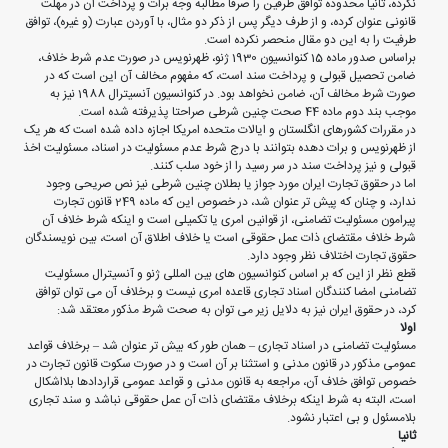
نکرده، ثانیا محدوده توافق طرفین را صرفا مطالبه وجه برات و پرداخت آن در مهلت
قانونی عنوان کرده، و از طرف دیگر پس از ذکر دو مثال، با آوردن عبارت (و غیره)، توافق
طرفیت را به این دو مقال منحصر نکرده است.
براساس صدور ماده 15 کنوانسیون 1930 ژنو، ظهرنویس در صورت عدم شرط خلاف،
ضامن تحصیل قبولی و پرداخت سند است، که مفهوم مخالف آن این است که در
صورت شرط مخالف آن، ضامن نخواهد بود. در کنوانسیون آنسیترال 1988 نیز به
موجب بند دوم ماده 44 صحت چنین شرطی صراحتا پذیرفته شده است.
در مقررات کشورهای انگلستان و ایالات متحده امریکا اجازه داده شده است که هر یک
از ظهرنویس و برات دهده بتوانند با درج شرط عدم مسئولیت در اسناد، مسئولیت اخذ
قبولی و نیز پرداخت سند در سر رسید را از خود سلب کنند.
اما در حقوق تجارت ایران مورد جواز یا بطلان چنین شرطی نیز نص صریحی وجود
ندارد، و چنان که پیش تر عنوان شد، در خصوص این که ماده 249 قانون تجارت
پیرامون مسئولیت تضامنی، از قوانین امری یا تکمیلی است و اینکه شرط خلاف آن
شرط خلاف مقتضای ذات عمل حقوقی است یا خلاف اطلاق آن است، بین نویسندگان
حقوق تجارت اختلاف نظر وجود دارد.
قطع نظر از این که بر اساس کنوانسیون های بین المللی ژنو و آنسیترال مسئولیت
تضامنی امضا کنندگان اسناد تجاری قاعده امری نیست و برخلاف آن می توان توافق
کرد، در حقوق ایران نیز به دلایل زیر می توان به صحت شرط مذکور معتقد شد:
اولا
مسئولیت تضامنی در اسناد تجاری – همان طور که بیش تر عنوان شد – برخلاف قواعد
عمومی مذکور در قانون مدنی و استثنا بر آن است و در صورت سکوت قانون تجارت در
خصوص توافق خلاف آن، مراجعه به قانون مدنی و قواعد عمومی قراردادها بلااشکال
است، البته به شرط اینکه برخلاف مقتضای ذات آن عمل حقوقی نباشد و سند تجاری
بلامسئول و بی اعتبار نشود.
ثانیا