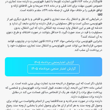
قانونگذار در ماده 276 قانون تجارت، تلویحا با تنفیذ ظهرنویس و دارنده سند تجاری در
خصوص تعیین مهلت برای اخذ قبلی و در ماده 278 صریحا و علی الاطلاق ارائه و
توافق طرفین را بر خلاف مواد قبلی، از جمله ماده 249، مقدم داشته است.
ثالثا
در شرایطی که نقل و انتقال یک سند تجاری با قبض و اقباض و یا طرق دیگری غیر از
ظهرنویسی ممکن است و ناقل مسئولیتی در قبال دارنده و ایادی مابعد آن ندارد و
خدشه ای هم بر این انتقال وارد نیست، چه اشکالی دارد که این انتقال، بدون
مسئولیت با قید در سند صورت گیرد، تا حداقل بتوانند در صورت اختلاف و طرح دعوی
به آن استناد کنند؟
بنابراین ظهرنویس برات براساس مواد 276 و 278 قانون تجارت و در چارچوب قواعد
عمومی قراردادها می تواند ضمن ظهرنویسی و انتقال سند تجاری، مسئولیت خود را
در پرداخت آن سلب کند.
گزارش اعتبارسنجی مردادماه 1405
گزارش اعتبار سنجی مردادماه 1405
شایان ذکر است که این موضوع در لایحه جدید تجارت پیش بینی شده است. بر
اساس ماده 730 این لایحه، (برات دهنده، قبول کننده برات، ظهرنویسان و شخصی که
پرداخت مبلغ برات را از طرف هر یک از اشخاص مذکور ضمانت می کند در مقابل
دارنده برات مسئولیت دارند.
دارنده برات در صورت عدم تادیه و عندالاقتضا پس از انجام واخواست می تواند برای
وصول کل وجه سند به هر کدام از ان ها برای وصول تمام یا بخشی از وجه سند رجوع
کند. اقامه دعوی علیه برخی از مسئولان برات موجب اسقاط حق رجوع به سایر مسئولان