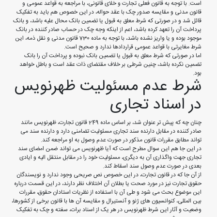
است. با توجه به قانون فعلی تجارت و خلای قانونی، با مراجعه به قواعد عمومی و
قانون مدنی و مقایسه صدور چک با عقد حواله، در این خصوص هم باید به تفکیک
قائل شد و در صورتی که شرط معلق به قبول یا تضمین بانک محال علیه باشد، و بانک
پرداخت آن را تعهد کرده باشد، اعم از اینکه وجه چک در حساب صادر کننده در بانک
موجود بوده و یا واریز نشده باشد، با توجه به ماده 730 قانون مدنی و نقل ذمه، این
شرط مغایرتی با قواعد عمومی قراردادها ندارد و صحیح است.
اما در صورتی که شرط معلق به قبول یا تضمین بانک نبوده و پرداخت آن را بانک
تضمین نکرده باشد، چنین شرطی بر خلاف مقتضای ذات عقد است و باطل خواهد
بود.
شرط عدم مسئولیت ظهرنویس
در اسناد تجاری
چنان چه که پیش تر عنوان شد، بر اساس ماده 249 قانون تجارت، ظهرنویس مانند
صادر کننده در مقابل دارنده سند تجاری مسئولیت تضامنی دارد و دارنده سند می
تواند مطابق مقررات قانون مذکور در صورت عدم وصول به او مراجعه کند.
در این جا هم این سوال مطرح است که آیا ظهرنویس می تواند ضمن امضای سند
تجاری جهت واگذاری آن به دیگری، مسئولیت خود را در مقابل منتقل الیه و ایادی
بعدی در صورت عدم وصول سند اسقاط کند.
از آن جا که در قانون تجارت، در این خصوص نص صریحی وجود ندارد و نویسندگان
حقوق تجارت نیز در مورد صحت یا بطلان آن اختلاف نظر دارند، در این قسمت درباره
این موضوع بحث می شود و طی آن با استفاده از نظریات استادان حقوق، مقررات
بین المللی، کنوانسیون های ژنو و آنستیرال و مقایسه آن ها با قانون برخی از کشورها،
وضعیت و آثار این شرط ظهرنویس در هر یک از اسناد برات، سفته و چک به تفکیک