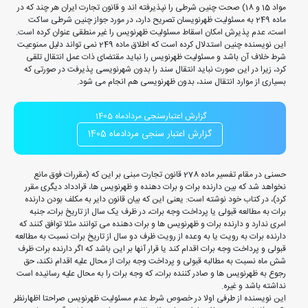
مواد 15 و 18) صحت چنین شرطی را نپذیرفته اند و قانون تجارت ایران هر چند که در
ماده 249 به مسئولیت ظهرنویسان تصریح دارد، در مورد جواز چنین شرطی ساکت
است، عدم پذیرش امکان اسقاط مسئولیت ظهرنویس را غیر منطقی عنوان کرده است.
این نویسنده چنین استدلال کرده است که اطلاق ماده 249 نمی تواند دلیل ممنوعیت
شرط خلاف آن باشد و مسئولیت ظهرنویس را نباید مقتضای ذات عمل انتقال تلقی
کرد، زیرا در این صورت نباید انتقال سند را بدون شهرنویسی پذیرفت در صورتی که
بسیاری از موارد انتقال سند، بدون ظهرنویسی هم انجام می شود.
گزارش اعتبارسنجی مردادماه 1405
گزارش اعتبار سنجی مردادماه 1405
حسنی در مقام تفسیر ماده 278 قانون تجارت مبنی بر این که (مقررات فوق مانع
نخواهد شد که بین دارنده برات و برات دهنده و ظهرنویس ها، قرادداد دیگری مقرر
کرد)، در کتاب خود نوشته است: یعنی این که بیان قانون دایر به مکلف بودن دارنده
برات به مطالعه قبولی یا پرداخت وجه برات، در ظرف یک سال از تاریخ برات، جنبه
امری ندارد و دارنده برات و ظهرنویس ها و برات دهنده می توانند مثلا توافق کنند که
دارنده برات به رویت یا به وعده از رویت ظرف دو سال از تاریخ برات نسبت به مطالعه
قبولی و پرداخت وجه برات اقدام کند یا قرار آنها بر این باشد که اگر دارنده برات ظرف
شش ماه نسبت به مطالبه قبولی و پرداخت وجه برات از محال علیه اقدام نکند، حق
رجوع به ظهرنویس ها و صادر کننده برات، که وجه برات را به محال علیه رسانیده است
نداشته باشد و غیره.
این نویسنده از طرفی اولا در خصوص شرط عدم مسئولیت ظهرنویس صراحتا اظهارنظر