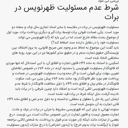
بررسی می شود.
شرط عدم مسئولیت ظهرنویس در
برات
مسئولیت ظهرنویس در برات در مقایسه با سایر اسناد تجاری مثل چک و سفته دو
مورد است: یکی ضمانت قبولی برات توسط برات گیر و دیگری پرداخت برات. مورد اول
از موضوع بحث مقاله خارج است، اما در این باره که (آیا ظهرنویس می تواند
مسئولیت خود را در مقابل دارنده سند اسقاط کند؟)
باید گفت این موضوع به لحاظ عدم وجود نص صریح قانونی، به بروز اختلاف بین
نویسندگان حقوق تجارت منجر و در حقوق سایر کشورها نیز در این مورد رویه های
مختلفی اتخاذ شده است.
اسکینی با استناد به ماده 249 قانون تجارت و اطلاق آن، با این استدلال که تنها موردی
که قانونگذار مسئولیت ظهرنویس را محدود کرده، در ماده 276 در خصوص تقاضای
تعیین مهلت برای قبولی است و اگر محدودیت مسئولیت ظهرنویس در ضمانت و
پرداخت هم مورد نظر قانونگذار بود مانند ماده 276 پیش بینی می شد، سکوت
قانونگذار در مقام بیان و اطلاق ماده 249 را دلیل مخالفت قانونگذار با شرط عدم
مسئولیت ظهرنویس تلقی کرده است و اعتقاد دارد چنین شرطی را در برات باید
نادیده گرفت، مثل اینکه شرط در برات قید نشده است.
ایشان این راه حل را معقول و منطقی ندانسته و به دلیل عدم نص و اطلاق ماده 249
قانن تجارت به آن متوسل شده است.
ستوده تهرانی با بیان این که ظهرنویسی مشروط یا جزئی در برات در عرف و عادت
تجارت معمول نیست و قانون تجارت در این خصوص ساکت است، می نویسد: درج
بعضی از عبارات مانند اینکه (در صورت عدم قبول یا پرداخت، به شخص ثالثی مراجعه
شود) یا (برگشت برات بدوم خرج) یا (بدون اعتراض) با درج عبارات (بدون مسئولیت