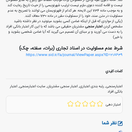
نیست و اقامه کننده دعوی ملزم نیست ترتیب شهرنویسی را از حیث تاریخ رعایت کند
و به موجب ماده 736 این لایحه: هر کدام از ظهرنویسان می توانند با تصریح به عدم
مسئولیت در متن سند، خود را از مسئولیت مقرر در ماده 730 معاف کنند.
(یکی از مواردی که قبل از اینکه ضامن کسی بشوید میتونید در نظر داشته باشید
مشخص کردن
اعتبار سنجی
مشتریان حقیقی می باشد که با این کار اعتبار بانکی افراد
را به دست می آورید و بر مبنای آن تصمیم می گیرید که آیا ضامن شخصی بشوید و
یا خیر)
شرط عدم مسئوليت در اسناد تجاری (برات، سفته، چک)
https://www.sid.ir/fa/journal/ViewPaper.aspx?ID=218639
کلمات کليدي
اعتبارسنجی
,
رتبه بندی اعتباری
,
اعتبار سنجی مشتریان
,
سایت اعتبارسنجی
,
اعتبار
بانکی افراد
امتیاز دهی
نظر شما
نام