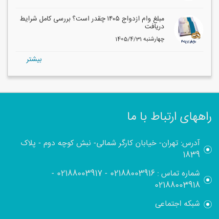
مبلغ وام ازدواج ۱۴۰۵ چقدر است؟ بررسی کامل شرایط
دریافت
1405/4/31 چهارشنبه
بيشتر
راههای ارتباط با ما
آدرس: تهران- خیابان کارگر شمالی- نبش کوچه دوم - پلاک
1839
شماره تماس :
02188003916
-
02188003917
-
02188003918
شبکه اجتماعی