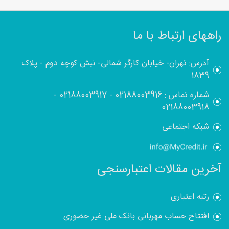
راههای ارتباط با ما
آدرس: تهران- خیابان کارگر شمالی- نبش کوچه دوم - پلاک
1839
شماره تماس :
02188003916
-
02188003917
-
02188003918
شبکه اجتماعی
آخرین مقالات اعتبارسنجی
رتبه اعتباری
افتتاح حساب مهربانی بانک ملی غیر حضوری