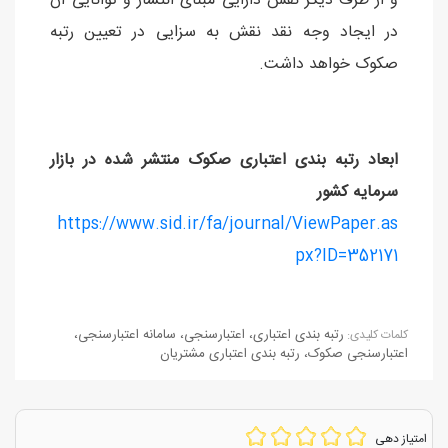
و از طرف دیگر نقش دارایی مبنای انتشار و توانایی آن
در ایجاد وجه نقد نقش به سزایی در تعیین رتبه
صکوک خواهد داشت.
ابعاد رتبه بندی اعتباری صکوک منتشر شده در بازار
سرمايه کشور
https://www.sid.ir/fa/journal/ViewPaper.as
px?ID=352171
رتبه بندی اعتباری
،
اعتبارسنجی
،
سامانه اعتبارسنجی
،
كلمات كليدی:
اعتبارسنجی صکوک
،
رتبه بندی اعتباری مشتریان
امتیاز دهی