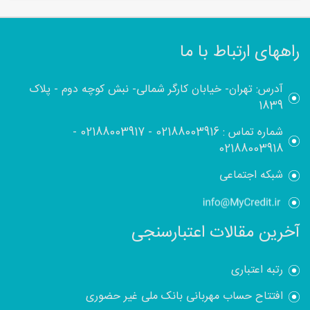
راههای ارتباط با ما
آدرس: تهران- خیابان کارگر شمالی- نبش کوچه دوم - پلاک
1839
شماره تماس :
02188003916
-
02188003917
-
02188003918
شبکه اجتماعی
آخرین مقالات اعتبارسنجی
رتبه اعتباری
افتتاح حساب مهربانی بانک ملی غیر حضوری