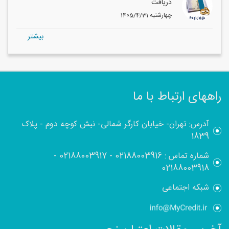
دریافت
1405/4/31 چهارشنبه
بيشتر
راههای ارتباط با ما
آدرس: تهران- خیابان کارگر شمالی- نبش کوچه دوم - پلاک
1839
شماره تماس :
02188003916
-
02188003917
-
02188003918
شبکه اجتماعی