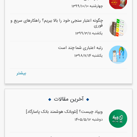
1399/10/10 چهارشنبه
چگونه اعتبار سنجی خود را بالا ببریم؟ راهکارهای سریع و
فوری
1399/3/11 یکشنبه
رتبه اعتباری شما چند است
1398/7/14 یکشنبه
بيشتر
آخرین مقالات
ویپاد چیست؟ [نئوبانک هوشمند بانک پاسارگاد]
1405/5/12 دوشنبه