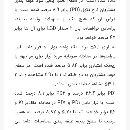
داده شده است. در سطح صفر، یعنی نبود طبقه بندی
مشتریان نرخ نکول (PD) برابر 8.9 درصد شده است. با
فرض آن که هیچ یک از تسهیلات وثیقه ندارند،
براساس توافقنامه بال 2 مقدار LGD برای آن ها برابر
45 درصد خواهد بود.
به ازای EAD برابر یک واحد پولی و قرار دادن این
پارامترها در معادله سرمایه مورد نیاز برای مواجهه با
ریسک اعتباری برابر 5.84 درصد شده است. در سطح
دوم، مشتریان به دو طبقه ند 1 با 1290 مشاهده و ند 2
با 53 مشاهده طبقه بندی شدند.
PD1 برابر 26.4 درصد و PD2 برابر 8.1 درصد شده
است. با قرار دادن PD1 و PD2 در معادله مقادیر K1 و
K2 برابر خواهند شد با 5.70 و 8.87 درصد. به همین
ترتیب تا سطح پنجم طبقه بندی محاسبات ادامه می