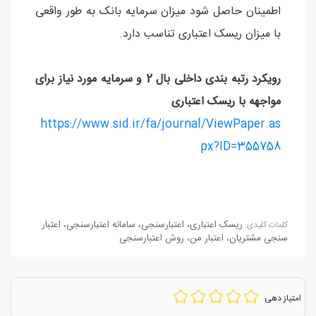
اطمینان حاصل شود میزان سرمایه بانک به طور واقعی
با میزان ریسک اعتباری تناسب دارد.
رويکرد رتبه بندی داخلی بال 2 و سرمايه مورد نياز برای
مواجهه با ريسک اعتباری
https://www.sid.ir/fa/journal/ViewPaper.as
px?ID=355758
ریسک اعتباری
،
اعتبارسنجی
،
سامانه اعتبارسنجی
،
اعتبار
كلمات كليدی:
سنجی مشتریان
،
اعتبار من
،
روش اعتبارسنجی
امتیاز دهی