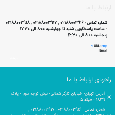
ارتباط با ما
شماره تماس : 02188003916 , 02188003917 , 02188003918
- ساعت پاسخگویی شنبه تا چهارشنبه 8:00 الی 17:30
پنجشنبه 8:00 الی 12:30
URL:
http://
Email:
بيشتر
راههای ارتباط با ما
آدرس: تهران- خیابان کارگر شمالی- نبش کوچه دوم - پلاک
1839 - طبقه 5
شماره تماس : 02188003916 , 02188003917 ,