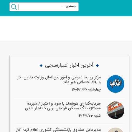
vious
Next
آخرین اخبار اعتبارسنجی
مرکز روابط عمومی و امور بین‌الملل وزارت تعاون، کار
و رفاه اجتماعی خبر داد:
1404/1/27 چهارشنبه
سرمایه‌گذاری هوشمند با سود و امتیاز / سپرده
«ممتاز» بانک مسکن فرصتی برای خانه‌دار شدن
1404/1/23 شنبه
مدیرعامل صندوق بازنشستگی کشوری اعلام کرد: آغاز