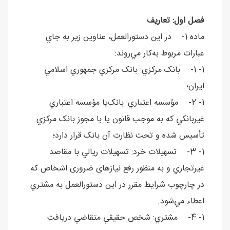
فصل اول: تعاريف
ماده 1- در اين دستورالعمل، عناوين زير به جاي
عبارات مربوط به‌کار مي‌روند:
1- 1- بانک مرکزي: بانک مرکزي جمهوري اسلامي
ايران؛
1- 2- مؤسسه اعتباري: بانک‌يا مؤسسه اعتباري
غيربانکي که به موجب قانون يا با مجوز بانک مرکزي
تأسيس شده و تحت نظارت آن بانک قرار دارد؛
1- 3- تسهيلات خرد: تسهيلات ريالي با مقاصد
غيرتجاري و به منظور رفع نيازهای ضروری اشخاص که
در چارچوب شرايط مقرر در اين دستورالعمل به مشتري
اعطاء مي‌شود.
1- 4- مشتري: شخص حقيقي متقاضي دريافت