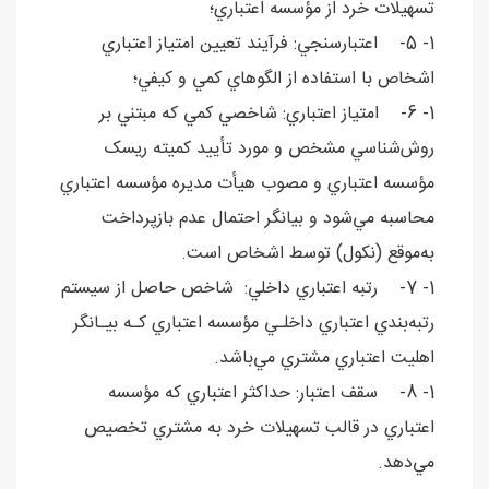
تسهيلات خرد از مؤسسه اعتباري؛
1- 5- اعتبارسنجي: فرآيند تعيين امتياز اعتباري
اشخاص با استفاده از الگوهاي کمي و کيفي؛
1- 6- امتياز اعتباري: شاخصي کمي که مبتني بر
روش‌شناسي مشخص و مورد تأييد کميته ريسک
مؤسسه اعتباري و مصوب هيأت مديره مؤسسه اعتباري
محاسبه مي‌شود و بيانگر احتمال عدم بازپرداخت
به‌موقع (نکول) توسط اشخاص است.
1- 7- رتبه اعتباري داخلي: شاخص حاصل از سيستم
رتبه‌بندي اعتباري داخلـي مؤسسه اعتباري کـه بيـانگر
اهليت اعتباري مشتري مي‌باشد.
1- 8- سقف اعتبار: حداكثر اعتباري كه مؤسسه
اعتباري در قالب تسهيلات خرد به مشتري تخصيص
مي‌دهد.