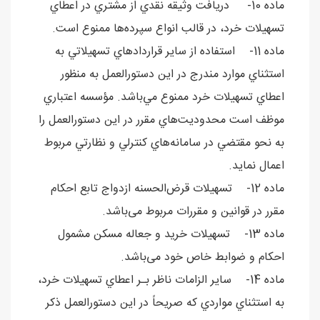
ماده 10- دريافت وثيقه نقدي از مشتري در اعطاي
تسهيلات خرد، در قالب انواع سپرده‌ها ممنوع است.
ماده 11- استفاده از ساير قراردادهاي تسهيلاتي به
استثناي موارد مندرج در اين دستورالعمل به منظور
اعطاي تسهيلات خرد ممنوع مي‌باشد. مؤسسه اعتباري
موظف ‌است محدوديت‌هاي مقرر در اين دستورالعمل را
به نحو مقتضي در سامانه‌هاي کنترلي و نظارتي مربوط
اعمال نمايد.
ماده 12- تسهیلات قرض‌الحسنه ازدواج تابع احکام
مقرر در قوانین و مقررات مربوط می‌باشد.
ماده 13- تسهیلات خرید و جعاله مسکن مشمول
احکام و ضوابط خاص خود می‌باشد.
ماده 14- ساير الزامات ناظر بـر اعطاي تسهيلات خرد،
به استثناي مواردي که صريحاً در اين دستورالعمل ذکر