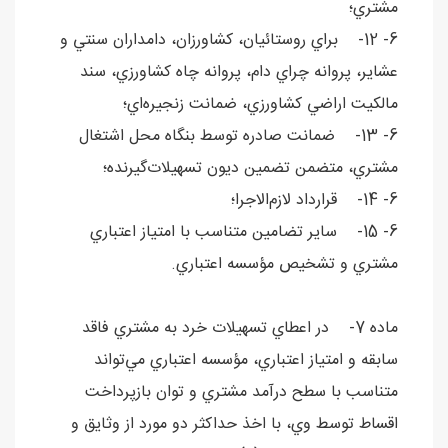
مشتري؛
6- 12- براي روستائيان، کشاورزان، دامداران سنتي و
عشاير، پروانه چراي دام، پروانه چاه کشاورزي، سند
مالکيت اراضي کشاورزي، ضمانت زنجيره‌اي؛
6- 13- ضمانت صادره توسط بنگاه محل اشتغال
مشتري، متضمن تضمين ديون تسهيلات‌گيرنده؛
6- 14- قرارداد لازم‌الاجرا؛
6- 15- ساير تضامين متناسب با امتياز اعتباري
مشتري و تشخيص مؤسسه اعتباري.
ماده 7- در اعطاي تسهيلات خرد به مشتري فاقد
سابقه و امتياز اعتباري، مؤسسه اعتباري مي‌تواند
متناسب با سطح درآمد مشتري و توان بازپرداخت
اقساط توسط وي، با اخذ حداکثر دو مورد از وثايق و