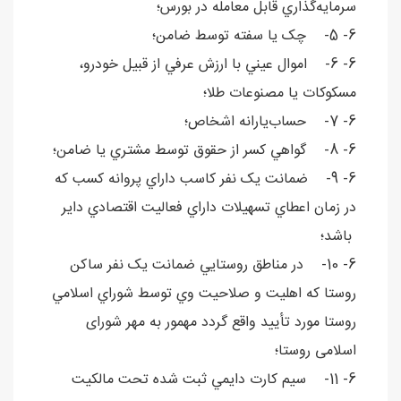
سرمايه‌گذاري قابل معامله در بورس؛
6- 5- چک يا سفته توسط ضامن؛
6- 6- اموال عيني با ارزش عرفي از قبيل خودرو،
مسکوکات يا مصنوعات طلا؛
6- 7- حساب‌يارانه اشخاص؛
6- 8- گواهي کسر از حقوق توسط مشتري يا ضامن؛
6- 9- ضمانت يک نفر کاسب داراي پروانه کسب که
در زمان اعطاي تسهيلات داراي فعاليت اقتصادي داير
باشد؛
6- 10- در مناطق روستايي ضمانت يک نفر ساکن
روستا که اهليت و صلاحيت وي توسط شوراي اسلامي
روستا مورد تأييد واقع گردد مهمور به مهر شورای
اسلامی روستا؛
6- 11- سيم کارت دايمي ثبت شده تحت مالکيت