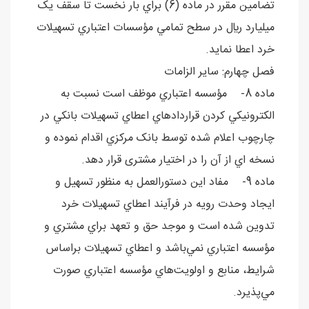
تضامين مقرر در ماده (6) براي بار نخست تا سقف يک
ميليارد ريال در سطح تمامي مؤسسات اعتباري تسهيلات
خرد اعطا نمايد.
فصل چهارم: ساير الزامات
ماده 8- مؤسسه اعتباري موظف است نسبت به
الکترونيکي کردن قراردادهاي اعطاي تسهيلات بانکي در
چارچوب اعلام شده توسط بانک مرکزي اقدام نموده و
نسخه اي از آن را در اختيار مشتری قرار دهد.
ماده 9- مفاد اين دستورالعمل به منظور تسهيل و
ايجاد وحدت رويه در فرآيند اعطاي تسهيلات خرد
تدوين شده است و موجد حق و تعهد براي مشتري و
مؤسسه اعتباري نمي‌باشد و اعطاي تسهيلات براساس
شرايط، منابع و اولويت‌هاي مؤسسه اعتباري صورت
مي‌پذيرد.