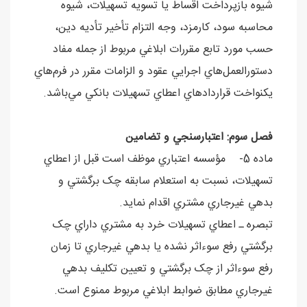
شيوه بازپرداخت اقساط يا تسويه تسهيلات، شيوه
محاسبه سود، کارمزد، وجه التزام تأخير تأديه دين،
حسب مورد تابع مقررات ابلاغي مربوط از جمله مفاد
دستورالعمل‌هاي اجرايي عقود و الزامات مقرر در فرم‌هاي
يکنواخت قراردادهاي اعطاي تسهيلات بانکي مي‌باشد.
فصل سوم: اعتبارسنجي و تضامين
ماده 5- مؤسسه اعتباري موظف است قبل از اعطاي
تسهيلات، نسبت به استعلام سابقه چک برگشتي و
بدهي غيرجاري مشتري اقدام نمايد.
تبصره ـ اعطاي تسهيلات خرد به مشتري داراي چک
برگشتي رفع سوءاثر نشده يا بدهي غيرجاري تا زمان
رفع سوءاثر از چک برگشتي و تعيين تکليف بدهي
غيرجاري مطابق ضوابط ابلاغي مربوط ممنوع است.