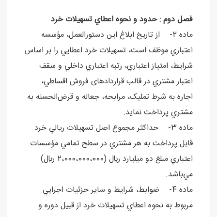
فصل دوم : حدود و نحوه اعطاي تسهيلات خرد
ماده 2- از تاريخ ابلاغ اين دستورالعمل، مؤسسه
اعتباري موظف است، تسهيلات خرد اعطايي را بر اساس
شرايط، امتياز اعتباري، رتبه اعتباري داخلي و سقف
اعتبار مشتري در قالب قراردادهای فروش اقساطي،
اجاره به شرط تمليک، مرابحه، جعاله و قرض‌الحسنه به
مشتري پرداخت نمايد.
ماده 3- حداکثر مجموع اصل تسهيلات ريالي خرد
قابل پرداخت به هر مشتري در سطح تمامي مؤسسات
اعتباري مبلغ دو ميليارد ريال (2،000،000،000 ريال)
مي‌باشد.
ماده 4- ضوابط، شرايط و ساير جزئيات اجرايي
مربوط به نحوه اعطاي تسهيلات خرد از قبيل دوره و