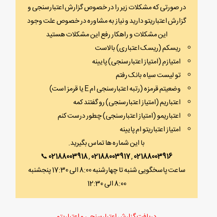
در صورتی که مشکلات زیر را در خصوص گزارش اعتبارسنجی و
گزارش اعتباریتو دارید و نیاز به مشاوره در خصوص علت وجود
این مشکلات و راهکار رفع این مشکلات هستید
ریسکم (ریسک اعتباری) بالاست
امتیازم (امتیاز اعتبارسنجی) پایینه
تو لیست سیاه بانک رفتم
وضعیتم قرمزه (رتبه اعتبارسنجی ام E یا قرمز است)
اعتباریم (امتیاز اعتبارسنجی) رو گفتند کمه
اعتباریمو (امتیاز اعتبارسنجی) چطور درست کنم
امتیاز اعتباریتو ام پایینه
با این شماره ها تماس بگیرید.
📞
02188003918
,
02188003917
,
02188003916
ساعت پاسخگویی شنبه تا چهارشنبه 8:00 الی 17:30 پنجشنبه
8:00 الی 12:30
دریافت گزارش اعتبارسنجی و اعتباریتو