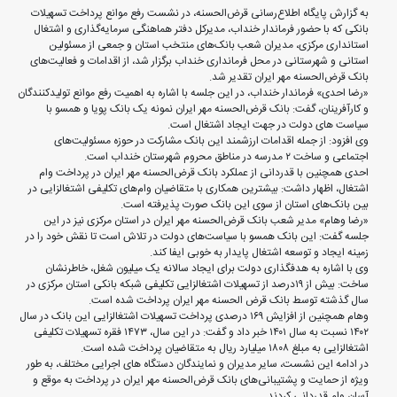
به گزارش پایگاه اطلاع‌رسانی قرض‌الحسنه، در نشست رفع موانع پرداخت تسهیلات
بانکی که با حضور فرماندار خنداب، مدیرکل دفتر هماهنگی سرمایه‌گذاری و اشتغال
استانداری مرکزی، مدیران شعب بانک‌های منتخب استان و جمعی از مسئولین
استانی و شهرستانی در محل فرمانداری خنداب برگزار شد، از اقدامات و فعالیت‌های
بانک قرض‌الحسنه مهر ایران تقدیر شد.
«رضا احدی» فرماندار خنداب، در این جلسه با اشاره به اهمیت رفع موانع تولیدکنندگان
و کارآفرینان، گفت: بانک قرض‌الحسنه مهر ایران نمونه یک بانک پویا و همسو با
سیاست های دولت در جهت ایجاد اشتغال است.
وی افزود: از جمله اقدامات ارزشمند این بانک مشارکت در حوزه مسئولیت‌های
اجتماعی و ساخت ۲ مدرسه در مناطق محروم شهرستان خنداب است.
احدی همچنین با قدردانی از عملکرد بانک قرض‌الحسنه مهر ایران در پرداخت وام
اشتغال، اظهار داشت: بیشترین همکاری با متقاضیان وام‌های تکلیفی اشتغالزایی در
بین بانک‌های استان از سوی این بانک صورت پذیرفته است.
«رضا وهام» مدیر شعب بانک قرض‌الحسنه مهر ایران در استان مرکزی نیز در این
جلسه گفت: این بانک همسو با سیاست‌های دولت در تلاش است تا نقش خود را در
زمینه ایجاد و توسعه اشتغال پایدار به خوبی ایفا کند.
وی با اشاره به هدفگذاری دولت برای ایجاد سالانه یک میلیون شغل، خاطرنشان
ساخت: بیش از ۱۹درصد از تسهیلات اشتغالزایی تکلیفی شبکه بانکی استان مرکزی در
سال گذشته توسط بانک قرض الحسنه مهر ایران پرداخت شده است.
وهام همچنین از افزایش ۱۶۹ درصدی پرداخت تسهیلات اشتغالزایی این بانک در سال
۱۴۰۲ نسبت به سال ۱۴۰۱ خبر داد و گفت: در این سال، ۱۴۷۳ فقره تسهیلات تکلیفی
اشتغالزایی به مبلغ ۱۸۰۸ میلیارد ریال به متقاضیان پرداخت شده است.
در ادامه این نشست، سایر مدیران و نمایندگان دستگاه های اجرایی مختلف، به طور
ویژه از حمایت و پشتیبانی‌های بانک قرض‌الحسنه مهر ایران در پرداخت به موقع و
آسان وام قدردانی کردند.