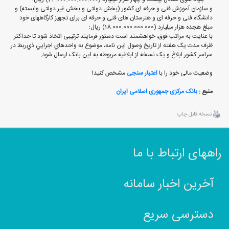
و سازمان آموزش فنی و حرفه ای کشور (بخش دولتی و بخش غیر دولتی وابسته) و
دانشگاه فنی و حرفه ای و هنرستان های فنی و حرفه ای برای تجهیز کارگاههای خود
مبلغ هجده هزار میلیارد (18.000.000.000.000) ریال؛
با عنايت به مراتب فوق، خواهشمند است دستور فرمايند ترتيبی اتخاذ شود تا حداکثر
ظرف مدت يک هفته از تاريخ وصول اين نامه، موضوع به واحدهاي اجرايي ذي‌ربط در
سراسر کشور ابلاغ و يک نسخه از ابلاغيه مربوطه به اين بانک ارسال شود.‏
وضعیت مالی خود را با
اعتبار سنجی
مشخص کنید!
منبع :
بانک مرکزی جمهوری اسلامی ایران
نسخه قابل چاپ
راههای ارتباط با ما
آخرین اخبار سامانه
دسترسی سریع