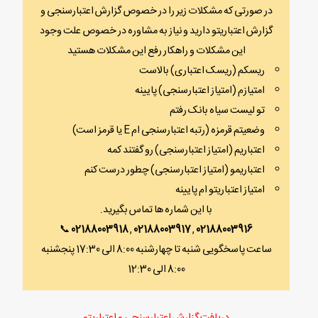
در صورتی که مشکلات زیر را در خصوص گزارش اعتبارسنجی و
گزارش اعتباریتو دارید و نیاز به مشاوره در خصوص علت وجود
این مشکلات و راهکار رفع این مشکلات هستید
ریسکم (ریسک اعتباری) بالاست
امتیازم (امتیاز اعتبارسنجی) پایینه
تو لیست سیاه بانک رفتم
وضعیتم قرمزه (رتبه اعتبارسنجی ام E یا قرمز است)
اعتباریم (امتیاز اعتبارسنجی) رو گفتند کمه
اعتباریمو (امتیاز اعتبارسنجی) چطور درست کنم
امتیاز اعتباریتو ام پایینه
با این شماره ها تماس بگیرید.
📞
02188003918
,
02188003917
,
02188003916
ساعت پاسخگویی شنبه تا چهارشنبه 8:00 الی 17:30 پنجشنبه
8:00 الی 12:30
دریافت گزارش اعتبارسنجی و اعتباریتو