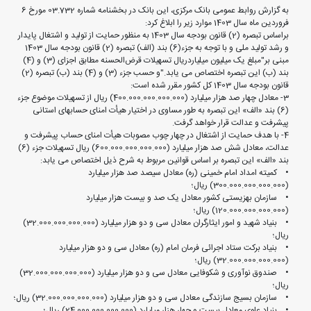
به گزارش روابط عمومی بانک مرکزی، این بانک در بخشنامه شماره 03.732 مورخ 6
فروردین ماه سال 1403 موارد زیر را ابلاغ کرد:
براساس تبصره (2) قانون بودجه سال 1403 به منظور حمایت از تولید و اشتغال پایدار
و رشد تولید ملی و با توجه به جزء(6) بند (الف) تبصره (2) قانون بودجه سال 1403
مبنی بر"مبلغ یک میلیون میلیاردریال تسهیلات قرض‌الحسنه مطابق اجزای (3) و (4)
بند (ب) این تبصره اختصاص می یابد."و حسب جزء (3) و (4) بند (ب) تبصره (2)
قانون بودجه سال 1403 کل کشور مقرر شده است:
3‏- معادل چهار صد هزار میلیارد (400.000.000.000.000) ریال از تسهیلات موضوع جزء
(6) بند «الف» این تبصره به طور مساوی در اختیار هیأت امنای حسابهای استانی
پیشرفت و عدالت قرار خواهد گرفت.
4‏- با هدف حمایت از اشتغال در چهار چوب مصوبات هیأت امنای حساب پیشرفت و
عدالت، معادل شش صد هزار میلیارد (600.000.000.000.000) ریال تسهیلات جزء (6)
بند «الف» این تبصره بر اساس قوانین مربوط به شرح ذیل اختصاص می یابد:
• کمیته امداد امام خمینی (ره) معادل سیصد صد هزار میلیارد
(300.000.000.000.000) ریال؛
• سازمان بهزیستی کشور معادل یک صد و بیست هزار میلیارد
(120.000.000.000.000) ریال؛
• بنیاد شهید و امور ایثارگران معادل سی و دو هزار میلیارد (32.000.000.000.000)
ریال؛
• بنیاد برکت ستاد اجرائی فرمان امام (ره) معادل سی و دو هزار میلیارد
(32.000.000.000.000) ریال؛
• صندوق نوآوری و شکوفایی معادل سی و دو هزار میلیارد (32.000.000.000.000)
ریال؛
• سازمان بسیج سازندگی معادل سی و دو هزار میلیارد (32.000.000.000.000) ریال؛
• بنیاد علوی معادل بیست و چهار هزار میلیارد (24.000.000.000.000) ریال؛