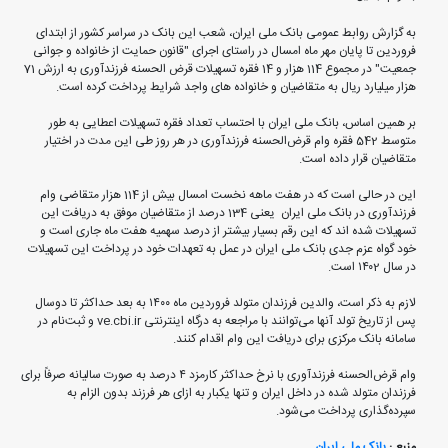
به گزارش روابط عمومی بانک ملی ایران، شعب این بانک در سراسر کشور از ابتدای
فروردین تا پایان مهر ماه امسال در راستای اجرای "قانون حمایت از خانواده و جوانی
جمعیت" در مجموع 114 هزار و 14 فقره تسهیلات قرض الحسنه فرزندآوری به ارزش 71
هزار میلیارد ریال به متقاضیان و خانواده های واجد شرایط پرداخت کرده است.
بر همین اساس، بانک ملی ایران با احتساب تعداد فقره تسهیلات اعطایی به طور
متوسط 542 فقره وام قرض‌الحسنه فرزندآوری در هر روز طی این مدت در اختیار
متقاضیان قرار داده است.
این در حالی است که در هفت ماهه نخست امسال بیش از 114 هزار متقاضی وام
فرزندآوری در بانک ملی ایران یعنی 134 درصد از متقاضیان موفق به دریافت این
تسهیلات شده اند که این رقم بسیار بیشتر از درصد سهمیه هفت ماه جاری است و
خود گواه عزم جدی بانک ملی ایران در عمل به تعهدات خود در پرداخت این تسهیلات
در سال ۱۴۰2 است.
لازم به ذکر است، والدین فرزندان متولد فروردین ماه ١٤٠٠ به بعد حداکثر تا دوسال
پس از تاریخ تولد آنها می‌توانند با مراجعه به درگاه اینترنتی ve.cbi.ir و ثبت‌نام در
سامانه بانک مرکزی برای دریافت این وام اقدام کنند.
وام قرض‌الحسنه فرزندآوری با نرخ حداکثر کارمزد ٤ درصد به صورت سالیانه صرفاً برای
فرزندان متولد شده در داخل ایران و تنها یکبار به ازای هر فرزند بدون الزام به
سپرده‌گذاری پرداخت می‌شود.
منبع :
بانک ملی ایران