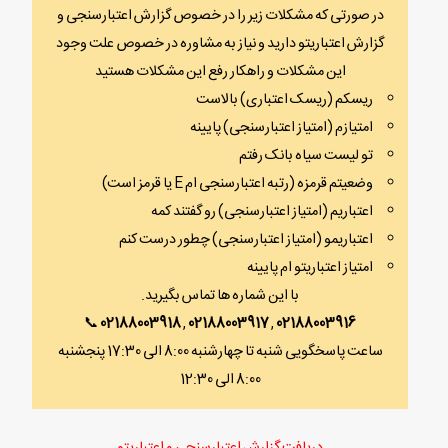
در صورتی که مشکلات زیر را در خصوص گزارش اعتبارسنجی و
گزارش اعتباریتو دارید و نیاز به مشاوره در خصوص علت وجود
این مشکلات و راهکار رفع این مشکلات هستید
ریسکم (ریسک اعتباری) بالاست
امتیازم (امتیاز اعتبارسنجی) پایینه
تو لیست سیاه بانک رفتم
وضعیتم قرمزه (رتبه اعتبارسنجی ام E یا قرمز است)
اعتباریم (امتیاز اعتبارسنجی) رو گفتند کمه
اعتباریمو (امتیاز اعتبارسنجی) چطور درست کنم
امتیاز اعتباریتو ام پایینه
با این شماره ها تماس بگیرید.
📞
02188003918
,
02188003917
,
02188003916
ساعت پاسخگویی شنبه تا چهارشنبه 8:00 الی 17:30 پنجشنبه
8:00 الی 12:30
دریافت گزارش اعتبارسنجی و اعتباریتو