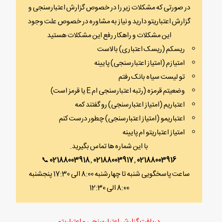
در صورتی که مشکلات زیر را در خصوص گزارش اعتبارسنجی و
گزارش اعتباریتو دارید و نیاز به مشاوره در خصوص علت وجود
این مشکلات و راهکار رفع این مشکلات هستید
ریسکم (ریسک اعتباری) بالاست
امتیازم (امتیاز اعتبارسنجی) پایینه
تو لیست سیاه بانک رفتم
وضعیتم قرمزه (رتبه اعتبارسنجی ام E یا قرمز است)
اعتباریم (امتیاز اعتبارسنجی) رو گفتند کمه
اعتباریمو (امتیاز اعتبارسنجی) چطور درست کنم
امتیاز اعتباریتو ام پایینه
با این شماره ها تماس بگیرید.
📞
02188003918
,
02188003917
,
02188003916
ساعت پاسخگویی شنبه تا چهارشنبه 8:00 الی 17:30 پنجشنبه
8:00 الی 12:30
دریافت گزارش اعتبارسنجی و اعتباریتو