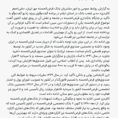
به گزارش روابط عمومی و امور مشتریان بانک قرض‌الحسنه مهر ایران، «علی‌اصغر
کائیدی» مدیر شعب بانک در استان ایلام در برنامه گفت‌وگوی ویژه رادیو گفت‌وگو با
تأکید بر جایگاه بانکداری قرض‌الحسنه در جامعه و نقش آن در رونق تولید کشور، گفت:
موضوع قرض‌الحسنه یکی از دستورات دین مبین اسلام است که تأکید فراوانی بر آن
شده، زیرا در برابر ربا قرار دارد و در قرآن و احادیث مختلف به اهمیت و ضرورت آن
پرداخته شده است. از این رو یکی از مهم‌ترین اقدامات در تعدیل اقتصادی و کمک به
نیازمندان در جامعه اسلامی نیز قلمداد می‌شود.
وی ادامه داد: در این میان باید توجه داشت که از دیرباز سنت قرض‌الحسنه در ایران
وجود داشته و نخستین صندوق قرض‌الحسنه به شکل جدید در کشور ما، توسط
مرحوم فلسفی (امام جماعت مسجد لرزاده) با عنوان صندوق قرض‌الحسنه ذخیره
جاوید در سال ۱۳۴۱ با کمک بازاریان و نمازگزاران همین مسجد و با سرمایه ۱۴هزار
تومان راه‌اندازی شد. پس از انقلاب اسلامی این قبیل صندوق‌ها افزایش پیدا کردند؛
به‌گونه‌ای که در پایان دهه ۶۰ قریب به ۶۰۰۰ صندوق قرض‌الحسنه در سراسر کشور
فعالیت داشتند.
این کارشناس پولی و بانکی تأکید کرد: در سال ۱۳۶۹ مقررات مربوط به ضوابط کلی
صندوق‌های قرض‌الحسنه با تصمیم قانون‌گذار در کشور به تصویب شورای پول و اعتبار
رسید و در دستور کار این صندوق‌ها قرار گرفت و در ۲۲ آذر سال ۱۳۸۶ نخستین بانک
تخصصی قرض‌الحسنه کشور با سرمایه ۱۵هزار میلیارد ریال تأسیس شد و تا امروز نیز
فعالیت خود را به مطلوب‌ترین نحو ممکن ادامه داده است.
کائیدی ضمن اشاره به نحوه و چگونگی دریافت تسهیلات از بانک‌های قرض‌الحسنه
بیان کرد: از دهه ۱۳۸۰ تا کنون ۲ بانک تخصصی قرض‌الحسنه در کشور تأسیس شده که
به واقع پاسخی به نیاز اقشار مختلف جامعه بود. همان‌طور که بانک‌های تجاری کارکرد
خاصی دارند، بانک‌های قرض‌الحسنه نیز کارکردهای ویژه‌ای دارند که مهم‌ترین آن‌ها
رفع نیازهای خُرد و ضروری اقشار مختلف جامعه بالاخص قشر کم‌درآمد است.