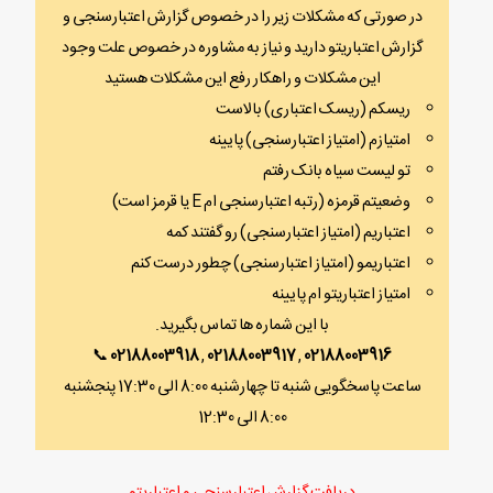
در صورتی که مشکلات زیر را در خصوص گزارش اعتبارسنجی و
گزارش اعتباریتو دارید و نیاز به مشاوره در خصوص علت وجود
این مشکلات و راهکار رفع این مشکلات هستید
ریسکم (ریسک اعتباری) بالاست
امتیازم (امتیاز اعتبارسنجی) پایینه
تو لیست سیاه بانک رفتم
وضعیتم قرمزه (رتبه اعتبارسنجی ام E یا قرمز است)
اعتباریم (امتیاز اعتبارسنجی) رو گفتند کمه
اعتباریمو (امتیاز اعتبارسنجی) چطور درست کنم
امتیاز اعتباریتو ام پایینه
با این شماره ها تماس بگیرید.
📞
02188003918
,
02188003917
,
02188003916
ساعت پاسخگویی شنبه تا چهارشنبه 8:00 الی 17:30 پنجشنبه
8:00 الی 12:30
دریافت گزارش اعتبارسنجی و اعتباریتو