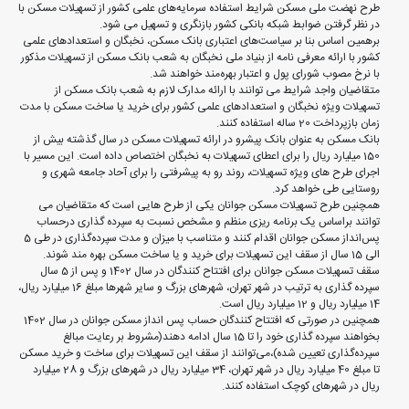
طرح نهضت ملی مسکن شرایط استفاده سرمایه‌های علمی کشور از تسهیلات مسکن با
در نظر گرفتن ضوابط شبکه بانکی کشور بازنگری و تسهیل می شود.
برهمین اساس بنا بر سیاست‌های اعتباری بانک مسکن، نخبگان و استعدادهای علمی
کشور با ارائه معرفی نامه از بنیاد ملی نخبگان به شعب بانک مسکن از تسهیلات مذکور
با نرخ مصوب شورای پول و اعتبار بهره‌مند خواهند شد.
متقاضیان واجد شرایط می توانند با ارائه مدارک لازم به شعب بانک مسکن از
تسهیلات ویژه نخبگان و استعدادهای علمی کشور برای خرید یا ساخت مسکن با مدت
زمان بازپرداخت 20 ساله استفاده کنند.
بانک مسکن به عنوان بانک پیشرو در ارائه تسهیلات مسکن در سال گذشته بیش از
150 میلیارد ریال را برای اعطای تسهیلات به نخبگان اختصاص داده است. این مسیر با
اجرای طرح های ویژه تسهیلات، روند رو به پیشرفتی را برای آحاد جامعه شهری و
روستایی طی خواهد کرد.
همچنین طرح تسهیلات مسکن جوانان یکی از طرح هایی است که متقاضیان می
توانند براساس یک برنامه ریزی منظم و مشخص نسبت به سپرده گذاری درحساب
پس‌انداز مسکن جوانان اقدام کنند و متناسب با میزان و مدت سپرده‌گذاری در طی 5
الی 15 سال از سقف این تسهیلات برای خرید و یا ساخت مسکن بهره مند شوند.
سقف تسهیلات مسکن جوانان برای افتتاح کنندگان در سال 1402 و پس از 5 سال
سپرده گذاری به ترتیب در شهر تهران، شهرهای بزرگ و سایر شهرها مبلغ 16 میلیارد ریال،
14 میلیارد ریال و 12 میلیارد ریال است.
همچنین در صورتی که افتتاح کنندگان حساب پس انداز مسکن جوانان در سال 1402
بخواهند سپرده گذاری خود را تا 15 سال ادامه دهند(مشروط بر رعایت مبالغ
سپرده‌گذاری تعیین شده)،می‌توانند از سقف این تسهیلات برای ساخت و خرید مسکن
تا مبلغ 40 میلیارد ریال در شهر تهران، 34 میلیارد ریال در شهرهای بزرگ و 28 میلیارد
ریال در شهرهای کوچک استفاده کنند.