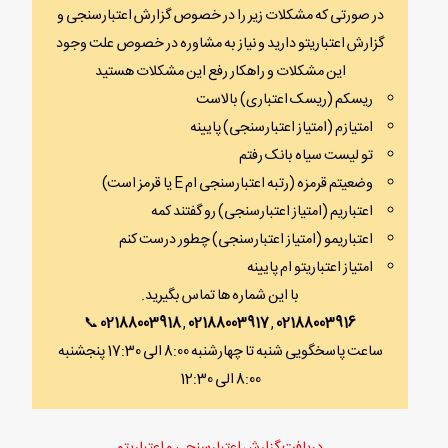
در صورتی که مشکلات زیر را در خصوص گزارش اعتبارسنجی و
گزارش اعتباریتو دارید و نیاز به مشاوره در خصوص علت وجود
این مشکلات و راهکار رفع این مشکلات هستید
ریسکم (ریسک اعتباری) بالاست
امتیازم (امتیاز اعتبارسنجی) پایینه
تو لیست سیاه بانک رفتم
وضعیتم قرمزه (رتبه اعتبارسنجی ام E یا قرمز است)
اعتباریم (امتیاز اعتبارسنجی) رو گفتند کمه
اعتباریمو (امتیاز اعتبارسنجی) چطور درست کنم
امتیاز اعتباریتو ام پایینه
با این شماره ها تماس بگیرید.
📞
02188003918
,
02188003917
,
02188003916
ساعت پاسخگویی شنبه تا چهارشنبه 8:00 الی 17:30 پنجشنبه
8:00 الی 12:30
دریافت گزارش اعتبارسنجی و اعتباریتو