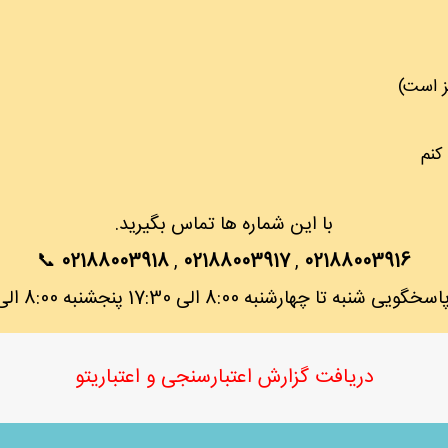
کنم
با این شماره ها تماس بگیرید.
📞
02188003918
,
02188003917
,
02188003916
شنبه تا چهارشنبه 8:00 الی 17:30 پنجشنبه 8:00 الی 12:30
دریافت گزارش اعتبارسنجی و اعتباریتو