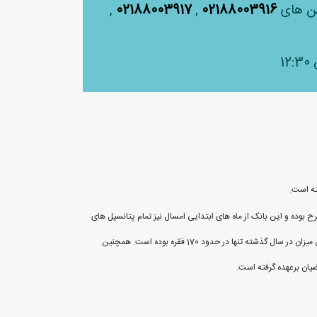
لفن های
02188003916
,
02188003917
,
ته است.
یت و سیاست‌های اعتباری بانک شهر مطرح بوده و این بانک از ماه های ابتدایی امسال نیز تمام پتانسیل های
بدین ترتیب بانک شهر تنها در تیر ماه بیش از 600 فقره تسهیلات ازدواج به متقاضیان پرداخت کرده و رشد 500 درصدی را به ثبت رسانده است. این درحالیست که این میزان در سال گذشته تنها در حدود 170 فقره بوده است. همچنین
یان برعهده گرفته است.