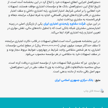
دستورالعمل اجرايي اعطاي تسهيلات خرد را ابلاغ کرد در این بخشنامه آمده است، از
تاريخ ابلاغ اين دستورالعمل، بانک ها و مؤسسات اعتباري موظف هستند، تسهيلات
خرد اعطايي را بر اساس شرايط، امتياز اعتباري، رتبه اعتباري داخلي و سقف اعتبار
مشتري در قالب قراردادهای فروش اقساطي، اجاره به شرط تمليک، مرابحه، جعاله و
قرض‌الحسنه به مشتري پرداخت نمايد.
در این میان،
شرکت مشاوره رتبه‌بندی اعتباری ایران
یکی از بازیگران اصلی در زمینه
اعتبارسنجی مشتریان شبکه بانکی است که با تحلیل داده‌های مالی، نقش موثری در
تعیین امتیاز و رتبه اعتباری افراد ایفا می‌کند.
در این بخشنامه همچنین آمده است،اعطای تسهیلات در قالب «کارت اعتباری مرابحه»
تا سقف حداکثر سیصد میلیون تومان (3000،000،000 ریال) در سطح تمامی مؤسسات
اعتباری، به هر شخص متقاضی واجد شرایط در چهارچوب ضوابط مربوط مجاز بوده و
در سقف تسهیلات خرد به متقاضی در هر مؤسسه محسوب می‌شود.
در مواردی نیز که مشتری قبلاً تسهیلات خرد از مؤسسه اعتباری دریافت کرده است،
مبنای محاسبه مابه‌التفاوت قابل پرداخت به وی تا سقف مقرر در این دستورالعمل،
سهم اصل باقی مانده از مانده بدهی است.
منبع :
بانک مرکزی جمهوری اسلامی ایران
نسخه قابل چاپ