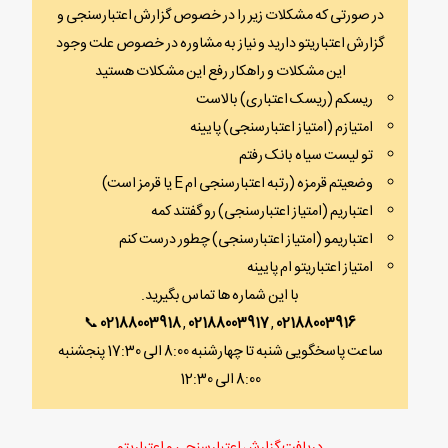
در صورتی که مشکلات زیر را در خصوص گزارش اعتبارسنجی و
گزارش اعتباریتو دارید و نیاز به مشاوره در خصوص علت وجود
این مشکلات و راهکار رفع این مشکلات هستید
ریسکم (ریسک اعتباری) بالاست
امتیازم (امتیاز اعتبارسنجی) پایینه
تو لیست سیاه بانک رفتم
وضعیتم قرمزه (رتبه اعتبارسنجی ام E یا قرمز است)
اعتباریم (امتیاز اعتبارسنجی) رو گفتند کمه
اعتباریمو (امتیاز اعتبارسنجی) چطور درست کنم
امتیاز اعتباریتو ام پایینه
با این شماره ها تماس بگیرید.
📞
02188003918
,
02188003917
,
02188003916
ساعت پاسخگویی شنبه تا چهارشنبه 8:00 الی 17:30 پنجشنبه
8:00 الی 12:30
دریافت گزارش اعتبارسنجی و اعتباریتو