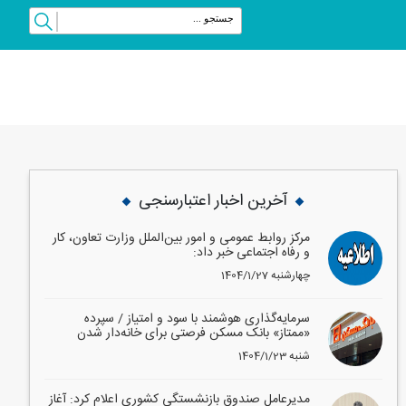
vious
Next
آخرین اخبار اعتبارسنجی
مرکز روابط عمومی و امور بین‌الملل وزارت تعاون، کار
و رفاه اجتماعی خبر داد:
1404/1/27 چهارشنبه
سرمایه‌گذاری هوشمند با سود و امتیاز / سپرده
«ممتاز» بانک مسکن فرصتی برای خانه‌دار شدن
1404/1/23 شنبه
مدیرعامل صندوق بازنشستگی کشوری اعلام کرد: آغاز