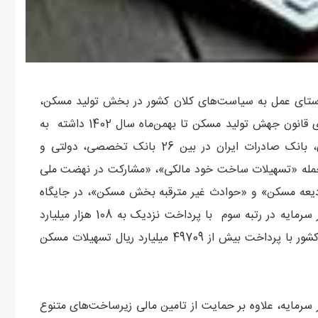
راستای عمل به سیاست‌های کلان کشور در بخش تولید مسکن،
نقش ویژه‌ای در حمایت از سیاست‌های کلان دولت از ابتدای قانون جهش تولید مسکن تا بهمن‌ماه سال 1402 داشته به
نحوی که بر اساس آمارهای موجود بر سایت بانک مرکزی، بانک صادرات ایران در بین 26 بانک تخصصی، دولتی و
مله «تسهیلات ساخت خود مالکی»، «مشارکت در نهضت ملی
عه مسکن» و «حوادث غیر مترقبه بخش مسکن»، در جایگاه
ششم و همچنین در بین بانک‌‌های خصوصی حاضر در بازار سرمایه در رتبه سوم با پرداخت نزدیک به 108 هزار میلیارد
ریال تسهیلات بخش مسکن، ایستاده و در میان بانک‌های کشور با پرداخت بیش از 49709 میلیارد ریال تسهیلات مسکن
 سرمایه، علاوه بر حمایت از تامین مالی زیرساخت‌های متنوع