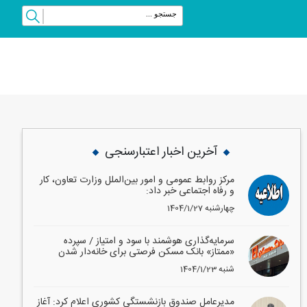
vious
Next
آخرین اخبار اعتبارسنجی
مرکز روابط عمومی و امور بین‌الملل وزارت تعاون، کار
و رفاه اجتماعی خبر داد:
1404/1/27 چهارشنبه
سرمایه‌گذاری هوشمند با سود و امتیاز / سپرده
«ممتاز» بانک مسکن فرصتی برای خانه‌دار شدن
1404/1/23 شنبه
مدیرعامل صندوق بازنشستگی کشوری اعلام کرد: آغاز