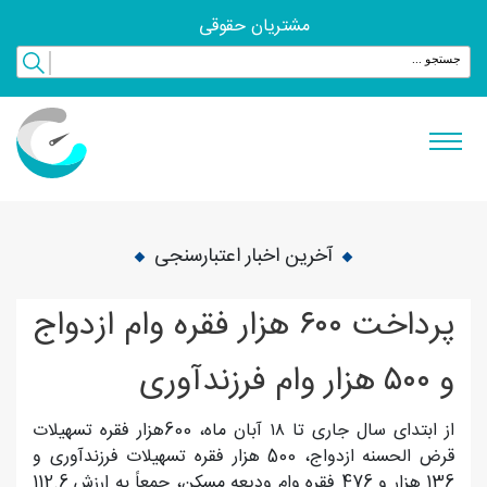
مشتریان حقوقی
آخرین اخبار اعتبارسنجی
پرداخت ۶۰۰ هزار فقره وام ازدواج
و ۵۰۰ هزار وام فرزندآوری
از ابتدای سال جاری تا ۱۸ آبان ماه، 600هزار فقره تسهیلات
قرض الحسنه ازدواج، 500 هزار فقره تسهیلات فرزندآوری و
136 هزار و 476 فقره وام ودیعه مسکن، جمعاً به ارزش 112.6